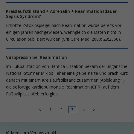
Kreislaufstillstand + Adrenalin + Reanimationsdauer =
Sepsis Syndrom?
Erhöhte Zytokinspiegel nach Reanimation wurde bereits vor
einigen Jahren nachgewiesen, wenngleich die Daten nicht in
Circulation publiziert wurden (Crit Care Med. 2000; 28:2360).
Vasopressin bei Reanimation
Im Fußballstadion von Benfica Lissabon bekam der ungarische
National-Stürmer Miklos Feher eine gelbe Karte und brach kurz
danach mit einem Kreislaufstillstand zusammen (Abbildung 1);
die sofortige kardiopulmonale Reanimation (CPR) auf dem
Fußballplatz blieb erfolglos.
<
1
2
3
4
>
© Medicom VerlagsgmbH