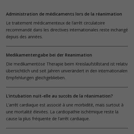
Administration de médicaments lors de la réanimation
Le traitement médicamenteux de l’arrêt circulatoire
recommandé dans les directives internationales reste inchangé
depuis des années.
Medikamentengabe bei der Reanimation
Die medikamentöse Therapie beim Kreislaufstillstand ist relativ
übersichtlich und seit Jahren unverändert in den internationalen
Empfehlungen gleichgeblieben.
L‘intubation nuit-elle au succès de la réanimation?
L’arrêt cardiaque est associé à une morbidité, mais surtout à
une mortalité élevées. La cardiopathie ischémique reste la
cause la plus fréquente de l’arrêt cardiaque.