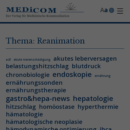
A
a
Thema: Reanimation
akutes leberversagen
aclf
akute nierenschädigung
belastungshitzschlag
blutdruck
endoskopie
chronobiologie
ernährung
ernährungssonden
ernährungstherapie
gastro&hepa-news
hepatologie
hitzschlag
homöostase
hyperthermie
hämatologie
hämatologische neoplasie
hämodynamische optimierung
ihca