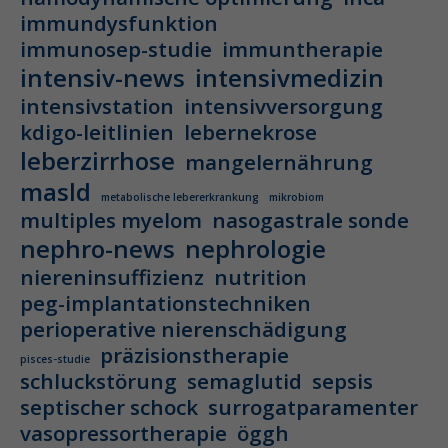
immundysfunktion
immunosep-studie
immuntherapie
intensiv-news
intensivmedizin
intensivstation
intensivversorgung
kdigo-leitlinien
lebernekrose
leberzirrhose
mangelernährung
masld
metabolische lebererkrankung
mikrobiom
multiples myelom
nasogastrale sonde
nephro-news
nephrologie
niereninsuffizienz
nutrition
peg-implantationstechniken
perioperative nierenschädigung
präzisionstherapie
pisces-studie
schluckstörung
semaglutid
sepsis
septischer schock
surrogatparamenter
vasopressortherapie
öggh