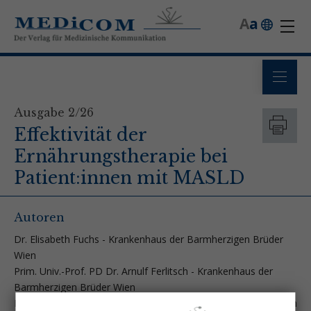
A
a
Ausgabe 2/26
Effektivität der
Ernährungstherapie bei
Patient:innen mit MASLD
Autoren
Dr. Elisabeth Fuchs - Krankenhaus der Barmherzigen Brüder
Wien
Prim. Univ.-Prof. PD Dr. Arnulf Ferlitsch - Krankenhaus der
Barmherzigen Brüder Wien
Dr. Jasmin Zessner-Spitzenberg - Medizinische Universität Wien