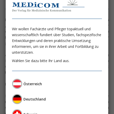
Die nicht-alkoholische Fettlebererkrankung – heute als
„Metabolic dysfunction-associated steatotic liver
Wir wollen Fachärzte und Pfleger topaktuell und
disease“ (MASLD) bezeichnet – ist die häufigste chronische
wissenschaftlich fundiert über Studien, fachspezifische
Lebererkrankung weltweit und betrifft bis zu 38% der
Entwicklungen und deren praktische Umsetzung
globalen Bevölkerung (1).
informieren, um sie in ihrer Arbeit und Fortbildung zu
unterstützen.
Abseits der neu eingeführten pharmakologischen
Wählen Sie dazu bitte Ihr Land aus.
Interventionen sind Lebensstil- und ­Ernährungsinterventi­onen
Grundpfeiler der Behandlung. Doch welche Diätform ist
tatsächlich ­wirksam?
Österreich
Die mediterrane Diät
Die am besten untersuchte Ernährungsform bei MASLD ist die
Deutschland
mediterrane Diät. Sie zeichnet sich durch einen hohen Anteil an
Gemüse, Hülsenfrüchten, Vollkornprodukten, Nüssen, Fisch
und Olivenöl als primäre Fettquelle aus, bei gleichzeitiger