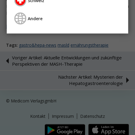
Schweiz
Reduktion von rotem Fleisch, Süßigkeiten und verarbeiteten
Lebensmitteln.
Andere
Melden Sie sich an um weiter zu lesen ...
Tags:
gastro&hepa-news
masld
ernährungstherapie
Voriger Artikel: Aktuelle Entwicklungen und zukünftige
Perspektiven der MASH-Therapie
Nächster Artikel: Mysterien der
Hepatogastroenterologie
© Medicom VerlagsgmbH
Kontakt
Impressum
Datenschutz