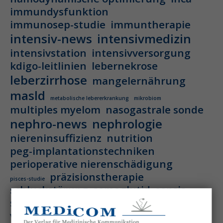
immundysfunktion
immunosep-studie
immuntherapie
intensiv-news
intensivmedizin
intensivstation
intensivversorgung
kdigo-leitlinien
lebernekrose
leberzirrhose
mangelernährung
masld
metabolische lebererkrankung
mikrobiom
multiples myelom
nasogastrale sonde
nephro-news
nephrologie
niereninsuffizienz
nutrition
peg-implantationstechniken
perioperative nierenschädigung
präzisionstherapie
pisces-studie
schluckstörung
semaglutid
sepsis
septischer schock
surrogatparamenter
vasopressortherapie
öggh