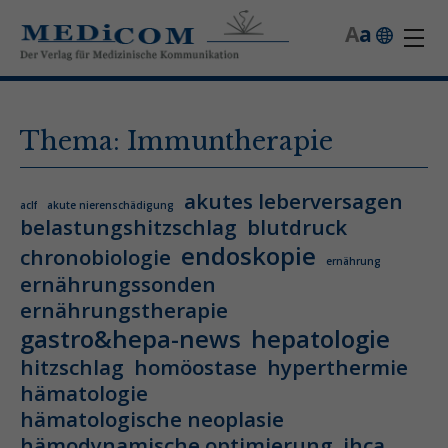
A
a
Thema: Immuntherapie
akutes leberversagen
aclf
akute nierenschädigung
belastungshitzschlag
blutdruck
endoskopie
chronobiologie
ernährung
ernährungssonden
ernährungstherapie
gastro&hepa-news
hepatologie
hitzschlag
homöostase
hyperthermie
hämatologie
hämatologische neoplasie
hämodynamische optimierung
ihca