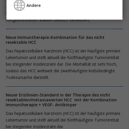
Andere
Leberkrebs, gefolgt vom cholangiozellulären Karzinom (CCA).
Neue systemische Therapien haben die Prognose in
fortgeschrittenen Stadien deutlich verbessert.
Neue Immuntherapie-Kombination für das nicht
resektable HCC
Das hepatozelluläre Karzinom (HCC) ist der häufigste primäre
Lebertumor und stellt aktuell die fünfthäufigste Tumorentität
bei steigender Inzidenzrate dar. Die Mortalität ist sehr hoch,
sodass das HCC weltweit die zweithäufigste krebsbedingte
Todesursache darstellt.
Neuer Erstlinien-Standard in der Therapie des nicht
resektablen/metastasierten HCC mit der Kombination
Immuntherapie + VEGF- Antikörper
Das hepatozelluläre Karzinom (HCC) ist der häufigste primäre
Lebertumor und stellt aktuell die fünfthäufigste Tumorentität
bei steigender Inzidenzrate dar.