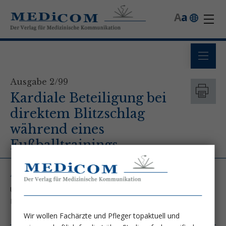
A
a
Ausgabe 2/99
Kardiale Beteiligung bei
direktem Blitzschlag
während eines
Fußballtrainings
Autor
Univ. Doz. Prim. Dr. Johann Auer - Krankenhaus St. Josef
Braunau
Wir wollen Fachärzte und Pfleger topaktuell und