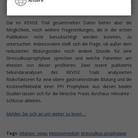
Andere
führten PPI zu einer signifikanten Reduktion des
Blutungsrisikos, nicht aber zu einer Mortalitätsreduktion.
Die im REVISE Trial gesammelten Daten bieten aber die
Möglichkeit, noch weitere Fragestellungen, die in der ersten
Publikation nicht berücksichtigt werden konnten, zu
untersuchen. Insbesondere stellt sich die Frage, ob außer dem
reduzierten Blutungsrisiko noch andere Gründe für eine
Stressulkusprophylaxe sprechen und welche Patienten am
ehesten von dieser profitieren. Zwei rezent publizierte
Sekundäranalysen des REVISE Trials analysierten
Risikofaktoren für eine obere gastrointestinale Blutung und die
Kosteneffektivität einer PPI Prophylaxe. Aus diesen beiden
Studien lassen sich für die klinische Praxis durchaus relevante ­
Schlüsse ableiten.
Melden Sie sich an um weiter zu lesen ...
Tags:
intensiv- news
intensivmedizin
stressulkus-prophylaxe