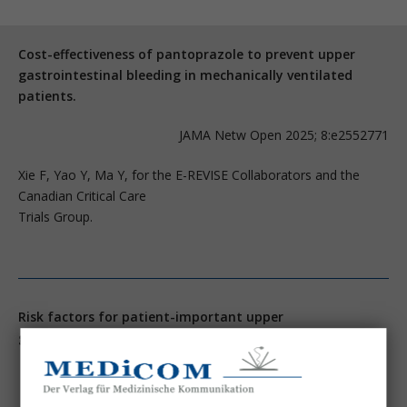
Cost-effectiveness of pantoprazole to prevent upper
gastrointestinal bleeding in mechanically ventilated
patients.
JAMA Netw Open 2025; 8:e2552771
Xie F, Yao Y, Ma Y, for the E-REVISE Collaborators and the
Canadian Critical Care
Trials Group.
Risk factors for patient-important upper
gastrointestinal bleeding.
Am J Respir Crit Care Med 2025; 211:1671-1680