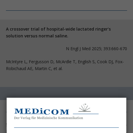
A crossover trial of hospital-wide lactated ringer‘s
solution versus normal saline.
N Engl J Med 2025; 393:660-670
McIntyre L, Fergusson D, McArdle T, English S, Cook DJ, Fox-
Robichaud AE, Martin C, et al.
Seit Langem wird die Verwendung von 0,9% Natriumchlorid-
Lösung (NaCl 0,9%) zur Volumentherapie kritisch hinterfragt.