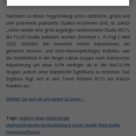
eindeutig geklärt, als häufig angenommen wird.
Nachdem zu dieser Fragestellung schon zahlreiche, große und
sehr prominent publizierte Studien erschienen sind, ist zuletzt
„schon wieder eine groß angelegte randomisierte Studie (RCT),
die FLUID-Studie publiziert worden (McIntyre L; N Engl J Med
2025; 393:660). Bei immerhin 44.000 PatientInnen, ein
gemischt intensiv- und nicht-intensivpflichtiges Kollektiv, war
die Sterblichkeit in der Ringer-Laktat-Gruppe nach statistischer
Adjustierung um etwa 0,5% niedriger als in der NaCl-0,9%
Gruppe, jedoch ohne statistische Signifikanz zu erreichen. Das
Ergebnis fügt sich in den Trend früherer RCTs bei kritisch
Kranken ein.
Melden Sie sich an um weiter zu lesen ...
Tags:
nephro-news
nephrologie
unphysiologische kochsalzlösung
smart-studie
fluid-studie
niereninsuffizienz