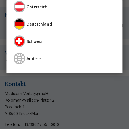
Österreich
Newsletter
Deutschland
Registrieren Sie sich, um unseren kostenlosen Newsletter zu
erhalten.
Schweiz
Video-Vorträge
Andere
Hier geht es zu unserem Video-Archiv!
Kontakt
Medicom VerlagsgmbH
Koloman-Wallisch-Platz 12
Postfach 1
A-8600 Bruck/Mur
Telefon: +43/3862 / 56 400-0