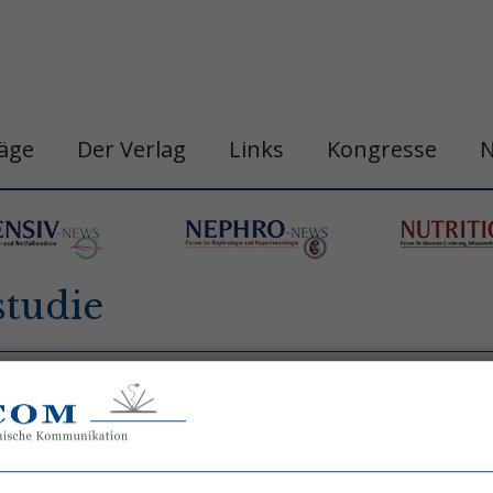
räge
Der Verlag
Links
Kongresse
tudie
n
belastungshitzschlag
blutdruck
chronobi
gastro&hepa-news
hepatologie
apie
h
ogische neoplasie
hämodynamische optimi