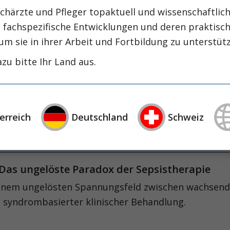
intensiv-news
intensivmedizin
intensi
chärzte und Pfleger topaktuell und wissenschaftlich
zirrhose
masld
mangelernährung
, fachspezifische Entwicklungen und deren praktis
metabolische
nephrologie
niereninsuffizienz
nutrition
um sie in ihrer Arbeit und Fortbildung zu unterstüt
präzisionstherapie
schluckstörung
sem
studie
zu bitte Ihr Land aus.
rapie
öggh
t: Das ungelöste Paradox der Sepsistherapie
erreich
Deutschland
Schweiz
 einem ungelösten Spannungsfeld zwischen wachsend
 syndrombasierter klinischer Behandlung.
t: Das ungelöste Paradox der Sepsistherapie
 einem ungelösten Spannungsfeld zwischen wachsend
 syndrombasierter klinischer Behandlung.