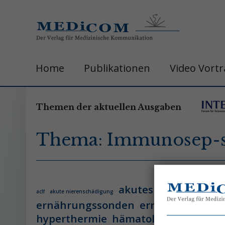
Home
Publikationen
Video Vort
Themen der aktuellen Ausgaben
Thema: Immunosep-s
akutes leberversage
aclf
akute nierenschädigung
ernährungssonden
ernährungsther
hyperthermie
hämatologie
hämatol