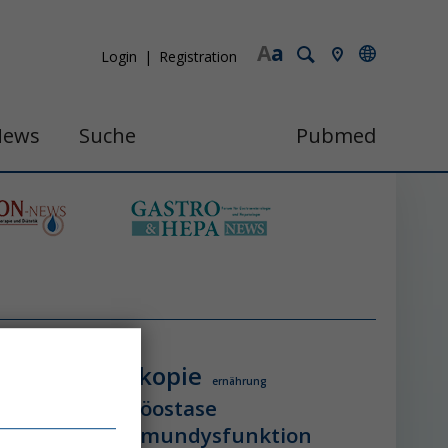
A
a
Login
Registration
News
Suche
Pubmed
endoskopie
ologie
ernährung
itzschlag
homöostase
erung
ihca
immundysfunktion