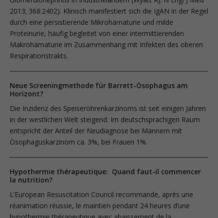
2013; 368:2402). Klinisch manifestiert sich die IgAN in der Regel
durch eine persistierende Mikrohämaturie und milde
Proteinurie, häufig begleitet von einer intermittierenden
Makrohäma­turie im Zusammenhang mit Infekten des oberen
Respirationstrakts.
Neue Screeningmethode für Barrett-Ösophagus am
Horizont?
Die Inzidenz des Speiseröhrenkarzinoms ist seit einigen Jahren
in der westlichen Welt steigend. Im deutschsprachigen Raum
entspricht der Anteil der Neudiagnose bei Männern mit
Ösophaguskarzinom ca. 3%, bei Frauen 1%.
Hypothermie thérapeutique: Quand faut-il commencer
la nutrition?
L’European Resuscitation Council recommande, après une
réanimation réussie, le maintien pendant 24 heures d’une
hypothermie thérapeutique avec abaissement de la