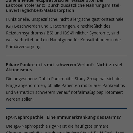
Zunehmender exspiratorischer Wasserstoff bei
Laktoseintoleranz: Durch zusätzliche Nahrungsmittel­
unverträglichkeit/Malabsorption
Funktionelle, unspezifische, nicht allergische gastrointestinale
(GI) Beschwerden und GI Störungen, einschließlich des
Reizdarmsyndroms (IBS) und IBS-ähnlicher Syndrome, sind
weit verbreitet und ein Hauptgrund für Konsultatio­nen in der
Primärversorgung.
Biliäre Pankreatitis mit schwerem Verlauf: Nicht zu viel
Aktionismus
Die angesehene Dutch Pancreatitis Study Group hat sich der
Frage angenommen, ob alle Patienten mit biliärer Pankreatitis
und vermutlich schwerem Verlauf notfallmäßig papillotomiert
werden sollen.
IgA-Nephropathie: Eine Immunerkrankung des Darms?
Die IgA-Nephropathie (IgAN) ist die häufigste primäre
Glomerulonephritis in Industrieländern (Wyatt RJ; N Engl J Med