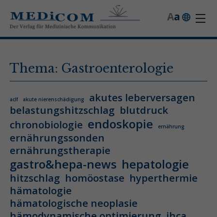
A
a
Thema: Gastroenterologie
akutes leberversagen
aclf
akute nierenschädigung
belastungshitzschlag
blutdruck
endoskopie
chronobiologie
ernährung
ernährungssonden
ernährungstherapie
gastro&hepa-news
hepatologie
hitzschlag
homöostase
hyperthermie
hämatologie
hämatologische neoplasie
hämodynamische optimierung
ihca