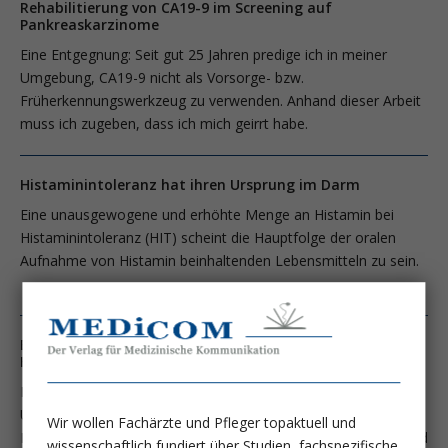
Rehabilitierung von CA19-9 im Screening auf
Pankreaskarzinome
Eine Entgegnung: Seit gut 25 Jahren predige ich in meiner
Umgebung, CA19-9 nicht als Vorsorge- bzw.
Früherkennungswerkzeug zu verwenden. Anhand dieser Arbeit
muss ich zugeben, dass ich mich geirrt habe.
Histaminintoleranz hat ihren Ursprung im Darm
Eine unausgewogene und erhöhte Menge an Histamin bei
Histaminintoleranz (HIT) scheint die Hauptfolge der oralen
Aufnahme von Histamin beinhaltenden Lebensmitteln zu sein.
Bereich Endoskopie der Klinik für Gastroenterologie und
Hepatologie am UniversitätsSpital Zürich
Die Klinik für Gastroenterologie und Hepatologie am
UniversitätsSpital Zürich (USZ) (Klinikdirektion Prof. Dr. med.
Wir wollen Fachärzte und Pfleger topaktuell und
Dr. phil. Gerhard Rogler) wird an zwei Standorten betrieben und
wissenschaftlich fundiert über Studien, fachspezifische