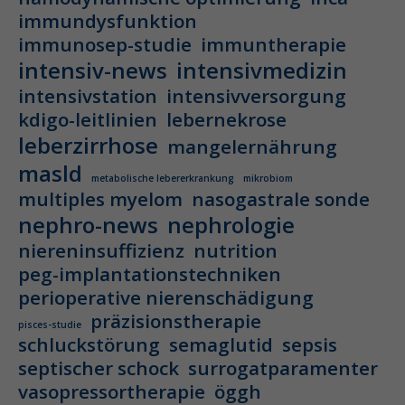
immundysfunktion
immunosep-studie
immuntherapie
intensiv-news
intensivmedizin
intensivstation
intensivversorgung
kdigo-leitlinien
lebernekrose
leberzirrhose
mangelernährung
masld
metabolische lebererkrankung
mikrobiom
multiples myelom
nasogastrale sonde
nephro-news
nephrologie
niereninsuffizienz
nutrition
peg-implantationstechniken
perioperative nierenschädigung
präzisionstherapie
pisces-studie
schluckstörung
semaglutid
sepsis
septischer schock
surrogatparamenter
vasopressortherapie
öggh