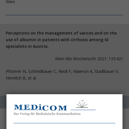
Wien
Perceptions on the management of varices and on the
use of albumin in patients with cirrhosis among GI
specialists in Austria.
Wien Klin Wochenschr 2021; 133:421
Pfisterer N, Schmidbauer C, Riedl F, Maieron A, Stadlbauer V,
Hennlich B, et al.