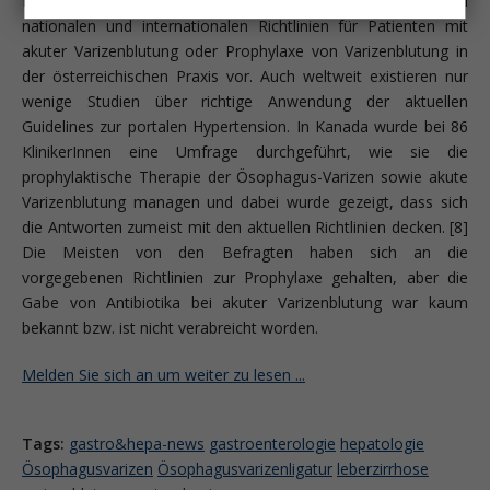
Es liegen nur limitierte Daten zur tatsächlichen Anwendung von
natio­nalen und internationalen Richtlinien für Patienten mit
akuter Varizenblutung oder Prophylaxe von Varizenblutung in
der österreichischen Praxis vor. Auch weltweit existieren nur
wenige Studien über richtige Anwendung der aktuellen
Guidelines zur portalen Hypertension. In Kanada wurde bei 86
KlinikerInnen eine Umfrage durchgeführt, wie sie die
prophylaktische Therapie der Ösophagus-Varizen sowie akute
Varizenblutung managen und dabei wurde gezeigt, dass sich
die Antworten zumeist mit den aktuellen Richtlinien decken. [8]
Die Meisten von den Befragten haben sich an die
vorgegebenen Richtlinien zur Prophylaxe gehalten, aber die
Gabe von Antibiotika bei akuter Varizenblutung war kaum
bekannt bzw. ist nicht verabreicht worden.
Melden Sie sich an um weiter zu lesen ...
Tags:
gastro&hepa-news
gastroenterologie
hepatologie
Ösophagusvarizen
Ösophagusvarizenligatur
leberzirrhose