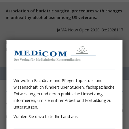
Association of bariatric surgical procedures with changes
in unhealthy alcohol use among US veterans.
JAMA Netw Open 2020; 3:e2028117
Maciejewski ML, Smith VA, Berkowitz TSZ, Arterburn DE,
Mitchell JE, Olsen MK, Liu CF, Livingston EH, et al.
Wir wollen Fachärzte und Pfleger topaktuell und
wissenschaftlich fundiert über Studien, fachspezifische
Entwicklungen und deren praktische Umsetzung
informieren, um sie in ihrer Arbeit und Fortbildung zu
Auf einer Suchtpotential-Skala von Heroin bis Pfirsichkompott
unterstützen.
liegt Alkohol eher im unteren Bereich, jedoch können die
Wählen Sie dazu bitte Ihr Land aus.
Folgen eines übermäßigen Alkoholkonsums verheerend sein.