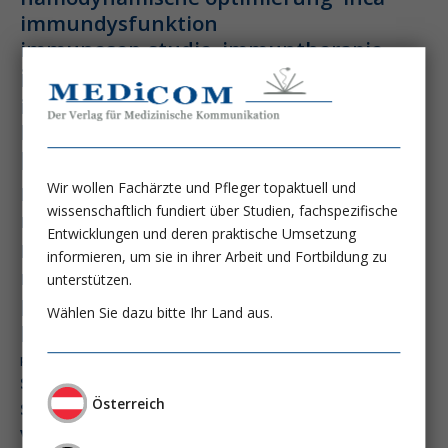
immundysfunktion
immunosep-studie
immuntherapie
intensiv-news
intensivmedizin
intensivstation
intensivversorgung
kdigo-leitlinien
lebernekrose
leberzirrhose
mangelernährung
masld
Wir wollen Fachärzte und Pfleger topaktuell und
metabolische lebererkrankung
mikrobiom
wissenschaftlich fundiert über Studien, fachspezifische
multiples myelom
nasogastrale sonde
Entwicklungen und deren praktische Umsetzung
nephro-news
nephrologie
informieren, um sie in ihrer Arbeit und Fortbildung zu
niereninsuffizienz
nutrition
unterstützen.
peg-implantationstechniken
Wählen Sie dazu bitte Ihr Land aus.
perioperative nierenschädigung
präzisionstherapie
pisces-studie
schluckstörung
semaglutid
sepsis
septischer schock
surrogatparamenter
Österreich
vasopressortherapie
öggh