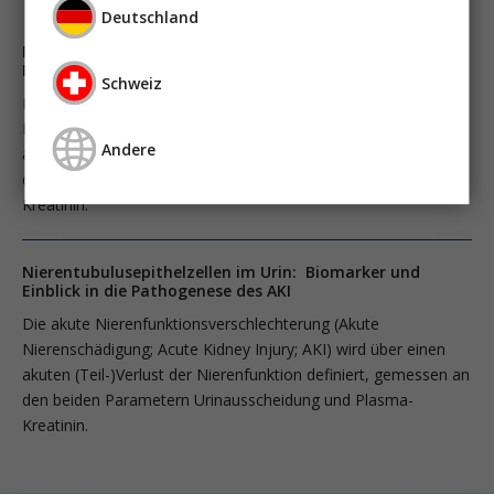
Deutschland
Nierentubulusepithelzellen im Urin: Biomarker und
Einblick in die Pathogenese des AKI
Schweiz
Die akute Nierenfunktionsverschlechterung (Akute
Nierenschädigung; ­Acute Kidney Injury; AKI) wird über einen
Andere
akuten (Teil-)Verlust der Nierenfunktion definiert, gemessen an
den beiden Parametern Urinausscheidung und Plasma-
Kreatinin.
Nierentubulusepithelzellen im Urin: Biomarker und
Einblick in die Pathogenese des AKI
Die akute Nierenfunktionsverschlechterung (Akute
Nierenschädigung; ­Acute Kidney Injury; AKI) wird über einen
akuten (Teil-)Verlust der Nierenfunktion definiert, gemessen an
den beiden Parametern Urinausscheidung und Plasma-
Kreatinin.