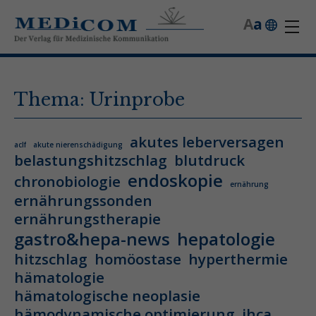
A
a
Thema: Urinprobe
akutes leberversagen
aclf
akute nierenschädigung
belastungshitzschlag
blutdruck
endoskopie
chronobiologie
ernährung
ernährungssonden
ernährungstherapie
gastro&hepa-news
hepatologie
hitzschlag
homöostase
hyperthermie
hämatologie
hämatologische neoplasie
hämodynamische optimierung
ihca