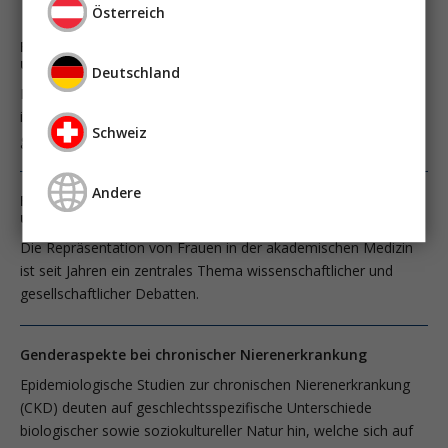
Österreich
Frauen in der Intensivmedizin: Fortschritt, Stagnation
und Perspektiven
Deutschland
Die Repräsentation von Frauen in der akademischen Medizin
ist seit Jahren ein zentrales Thema wissenschaftlicher und
Schweiz
gesellschaftlicher Debatten.
Andere
Frauen in der Intensivmedizin: Fortschritt, Stagnation
und Perspektiven
Die Repräsentation von Frauen in der akademischen Medizin
ist seit Jahren ein zentrales Thema wissenschaftlicher und
gesellschaftlicher Debatten.
Genderaspekte bei chronischer Nierenerkrankung
Epidemiologische Studien zur chronischen Nierenerkrankung
(CKD) deuten auf geschlechtsspezifische Unterschiede
biologischer sowie soziokultureller Natur hin, welche sich auf