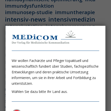
immundysfunktion
immunosep-studie
immuntherapie
intensiv-news
intensivmedizin
intensivstation
intensivversorgung
kdigo-leitlinien
lebernekrose
leberzirrhose
mangelernährung
masld
metabolische lebererkrankung
mikrobiom
multiples myelom
nasogastrale sonde
nephro-news
nephrologie
Wir wollen Fachärzte und Pfleger topaktuell und
wissenschaftlich fundiert über Studien, fachspezifische
niereninsuffizienz
nutrition
Entwicklungen und deren praktische Umsetzung
peg-implantationstechniken
informieren, um sie in ihrer Arbeit und Fortbildung zu
perioperative nierenschädigung
unterstützen.
präzisionstherapie
pisces-studie
Wählen Sie dazu bitte Ihr Land aus.
schluckstörung
semaglutid
sepsis
septischer schock
surrogatparamenter
vasopressortherapie
öggh