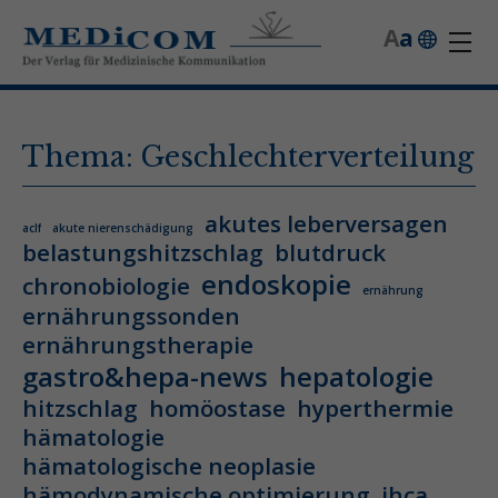
A
a
Thema: Geschlechterverteilung
akutes leberversagen
aclf
akute nierenschädigung
belastungshitzschlag
blutdruck
endoskopie
chronobiologie
ernährung
ernährungssonden
ernährungstherapie
gastro&hepa-news
hepatologie
hitzschlag
homöostase
hyperthermie
hämatologie
hämatologische neoplasie
hämodynamische optimierung
ihca