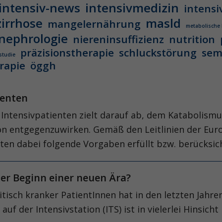
intensiv-news
intensivmedizin
intensi
zirrhose
masld
mangelernährung
metabolische
nephrologie
niereninsuffizienz
nutrition
präzisionstherapie
schluckstörung
sem
studie
rapie
öggh
tienten
Intensivpatienten zielt darauf ab, dem Katabolism
on entgegenzuwirken. Gemäß den Leitlinien der Euro
lten dabei folgende Vorgaben erfüllt bzw. berücksi
er Beginn einer neuen Ära?
sch kranker PatientInnen hat in den letzten Jahren
f der Intensivstation (ITS) ist in vielerlei Hinsicht