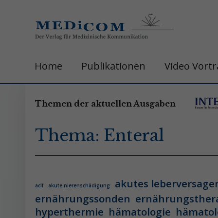
Home
Publikationen
Video Vort
Themen der aktuellen Ausgaben
Thema: Enteral
akutes leberversage
aclf
akute nierenschädigung
ernährungssonden
ernährungsther
hyperthermie
hämatologie
hämatol