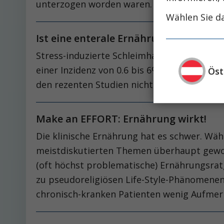
unterzogen worden waren.
Wählen Sie da
Ist eine enterale Ernährung ausreiche
Stress-induzierte Schleimhautläsionen im o
einer Inzidenz von 0.6 bis 6% selten. Währe
Öst
den rezenten Studien nicht mehr beobacht
Make an EFFORT: Ernährung wirkt!
Die klinische Ernährung hat es schwer. Wä
meistdiskutierten Themen überhaupt gewor
(oft höchst problematische) Ernährungsrat
zu pseudoreligiösen Life-Style-Phänomenen
chronisch-kranken Patienten wenig Aufmer