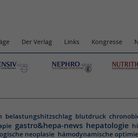
räge
Der Verlag
Links
Kongresse
n
belastungshitzschlag
blutdruck
chronobi
gastro&hepa-news
hepatologie
apie
h
ogische neoplasie
hämodynamische optimi