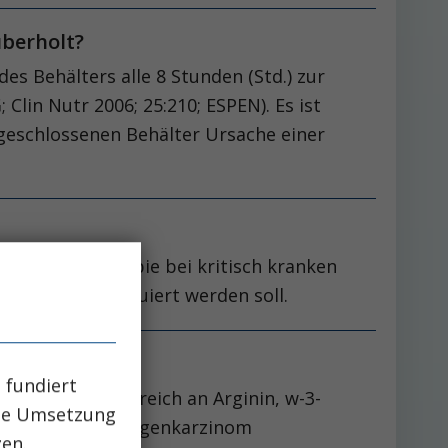
 überholt?
es Behälters alle 8 Stunden (Std.) zur
lin Nutr 2006; 25:210; ESPEN). Es ist
 geschlossenen Behälter Ursache einer
en Komplextherapie bei kritisch kranken
len Visiten evaluiert werden soll.
 fundiert
len Ernährung, reich an Arginin, w-3-
che Umsetzung
strektomie bei Magenkarzinom
zen.