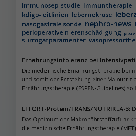
immunosep-studie
immuntherapie
leber
kdigo-leitlinien
lebernekrose
nephro-news
nasogastrale sonde
perioperative nierenschädigung
pisces-
surrogatparamenter
vasopressorthe
Ernährungsintoleranz bei Intensivpa
Die medizinische Ernährungstherapie beim 
und somit der Entstehung einer Malnutriti
Ernährungstherapie (ESPEN-Guidelines) sol
EFFORT-Protein/FRANS/NUTRIREA-3: D
Das Optimum der Makronährstoffzufuhr kriti
die medizinische Ernährungstherapie (MET) au