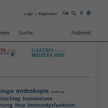
A
a
Login
Registration
News
Suche
Pubmed
endoskopie
ologie
ernährung
itzschlag
homöostase
erung
ihca
immundysfunktion