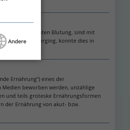
tienten?
 klinisch relevanten Blutung, sind mit
 Mortalität einherging, konnte dies in
Andere
nde Ernährung“) eines der
n Medien beworben werden, unzählige
en und teils groteske Ernährungsformen
n der Ernährung von akut- bzw.