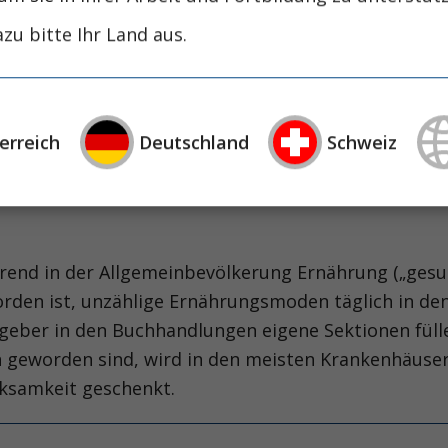
zu bitte Ihr Land aus.
nd zur Stressulkus-Prophylaxe bei Intensivpa
beren Gastrointestinaltrakt, einhergehend mit einer
nd in älteren Studien die Blutung mit einer erhöhten
erreich
Deutschland
Schweiz
et werden.
hrend in der Allgemeinbevölkerung Ernährung („gesu
den ist, unzählige Ernährungsmoden täglich in de
geber in den Buchhandlungen eigene Sektionen füll
 geworden sind, wird in den meisten Krankenhäuser
ksamkeit geschenkt.