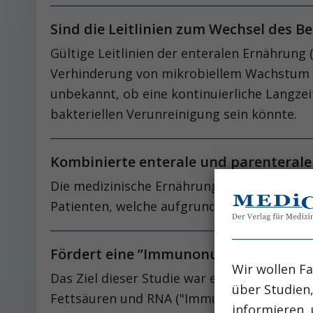
Sind die Leitlinien zum Wechsel des B
Gültige Leitlinien der enteralen Ernährung 
Verhinderung von mikrobiellem Wachstum (Mc
unbekannt, ob eine kontinuierliche Langzei
bakteriellen Verunreinigung sein könnte.
Kombinierte enterale und parenterale
Die medizinische Ernährungstherapie (MET) 
Patienten, welche aufgrund ihrer zentralen
Fördert eine ”Immunonutrition” die 
Wir wollen Fa
Das Ziel dieser Studie war eine Untersuchun
über Studien
Fettsäuren und RNA ("Immunonutrition") a
informieren, 