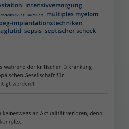
vstation
intensivversorgung
multiples myelom
 lebererkrankung
mikrobiom
peg-implantationstechniken
aglutid
sepsis
septischer schock
us während der kritischen Erkrankung
päischen Gesellschaft für
chtigt werden:1
 keineswegs an Aktualität verloren, denn
 komplex.