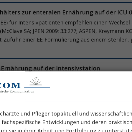
ehälters zur enteralen Ernährung auf der ICU
(EE) für Intensivpatienten empfehlen einen Wechsel d
Clave SA; JPEN 2009; 33:277; ASPEN, Kreymann KG; C
t-Zufuhr einer EE-Formulierung aus einem sterilen,
 Ernährung auf der Intensivstation
ist integraler Bestandteil der intensivmedizinisch
 Bedeutung täglich im Rahmen von multiprofessionel
Wundheilung?
chärzte und Pfleger topaktuell und wissenschaftlich
g des Einflusses einer frühen postoperativen entera
, fachspezifische Entwicklungen und deren praktis
uf die Wundheilung bei Patienten, welche einer Ga
um sie in ihrer Arbeit und Fortbildung zu unterstüt