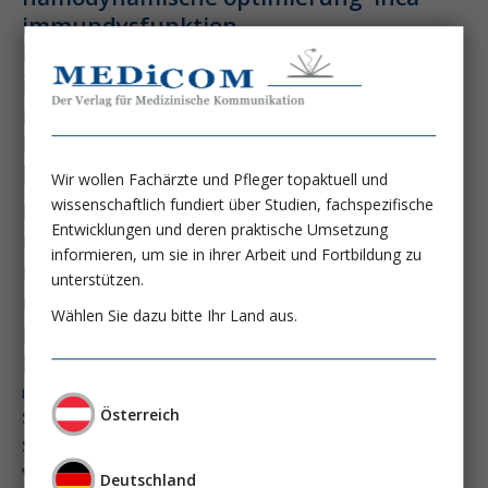
immundysfunktion
immunosep-studie
immuntherapie
intensiv-news
intensivmedizin
intensivstation
intensivversorgung
kdigo-leitlinien
lebernekrose
leberzirrhose
mangelernährung
Wir wollen Fachärzte und Pfleger topaktuell und
masld
wissenschaftlich fundiert über Studien, fachspezifische
metabolische lebererkrankung
mikrobiom
Entwicklungen und deren praktische Umsetzung
multiples myelom
nasogastrale sonde
informieren, um sie in ihrer Arbeit und Fortbildung zu
nephro-news
nephrologie
unterstützen.
niereninsuffizienz
nutrition
Wählen Sie dazu bitte Ihr Land aus.
peg-implantationstechniken
perioperative nierenschädigung
präzisionstherapie
pisces-studie
schluckstörung
semaglutid
sepsis
Österreich
septischer schock
surrogatparamenter
vasopressortherapie
öggh
Deutschland