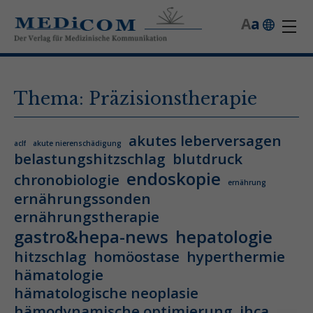
A
a
Thema: Präzisionstherapie
akutes leberversagen
aclf
akute nierenschädigung
belastungshitzschlag
blutdruck
endoskopie
chronobiologie
ernährung
ernährungssonden
ernährungstherapie
gastro&hepa-news
hepatologie
hitzschlag
homöostase
hyperthermie
hämatologie
hämatologische neoplasie
hämodynamische optimierung
ihca