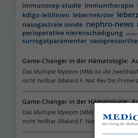
immunosep-studie
immuntherapie
leber
kdigo-leitlinien
lebernekrose
nephro-news
nasogastrale sonde
perioperative nierenschädigung
pisces-
surrogatparamenter
vasopressorthe
Game-Changer in der Hämatologie: Au
Das Multiple Myelom (MM) ist die zweithäuf
nicht heilbar (Malard F; Nat Rev Dis P­rimers
Game-Changer in der Hämatologie: Au
Das Multiple Myelom (MM) ist die zweithäuf
nicht heilbar (Malard F; Nat Rev Dis P­rimers