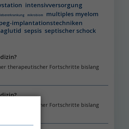
vstation
intensivversorgung
multiples myelom
 lebererkrankung
mikrobiom
peg-implantationstechniken
aglutid
sepsis
septischer schock
dizin?
er therapeutischer Fortschritte bislang
dizin?
er therapeutischer Fortschritte bislang