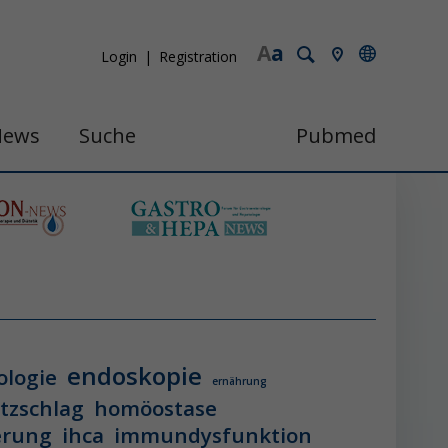
A
a
Login
Registration
News
Suche
Pubmed
endoskopie
ologie
ernährung
itzschlag
homöostase
erung
ihca
immundysfunktion