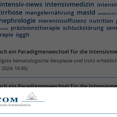
intensiv-news
intensivmedizin
intensi
zirrhose
masld
mangelernährung
metabolische
nephrologie
niereninsuffizienz
nutrition
präzisionstherapie
schluckstörung
sem
studie
rapie
öggh
ch ein Paradigmenwechsel für die Intensivme
igste hämatologische ­Neoplasie und trotz erheblich
 2024; 10:45).
ch ein Paradigmenwechsel für die Intensivme
igste hämatologische ­Neoplasie und trotz erheblich
 2024; 10:45).