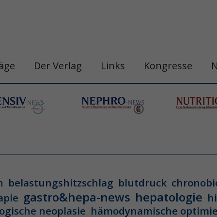
räge
Der Verlag
Links
Kongresse
n
belastungshitzschlag
blutdruck
chronobi
gastro&hepa-news
hepatologie
apie
h
ogische neoplasie
hämodynamische optimi