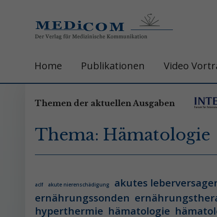
Home
Publikationen
Video Vort
Themen der aktuellen Ausgaben
Thema: Hämatologie
akutes leberversage
aclf
akute nierenschädigung
ernährungssonden
ernährungsther
hyperthermie
hämatologie
hämatol