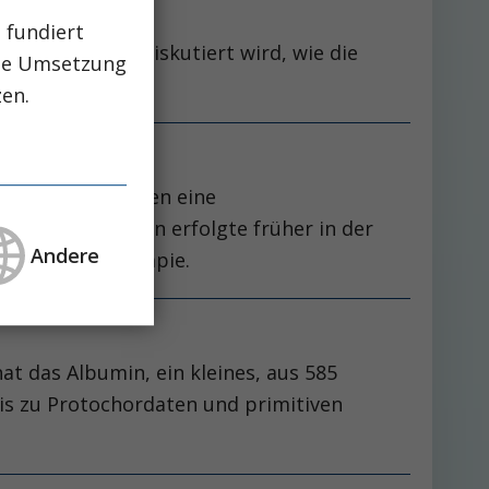
 fundiert
cher Ausdauer diskutiert wird, wie die
che Umsetzung
zen.
en fünfzehn Jahren eine
tensivstationen erfolgte früher in der
Andere
hrend der Therapie.
at das Albumin, ein kleines, aus 585
is zu Protochordaten und primitiven