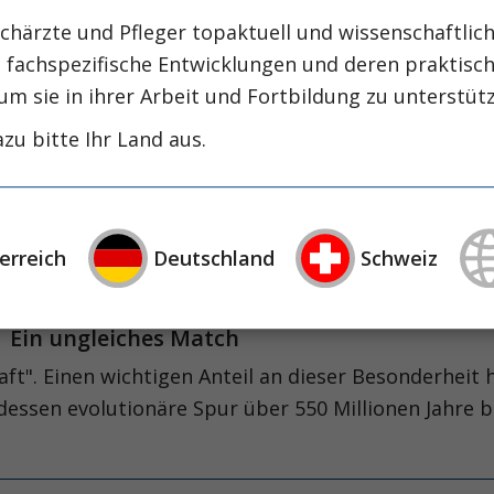
nsivpatient?
chärzte und Pfleger topaktuell und wissenschaftlich
s Kolloide gibt es wohl kaum ein Thema, das mit sol
, fachspezifische Entwicklungen und deren praktis
um sie in ihrer Arbeit und Fortbildung zu unterstüt
zu bitte Ihr Land aus.
nten Ein Fall für die Intensivstation?
tienten mit malignen Erkrankungen hat in den letzt
hämatologischer und onkologischer Patienten auf In
erreich
Deutschland
Schweiz
al im Rahmen akut auftretender Komplikationen wä
" Ein ungleiches Match
aft". Einen wichtigen Anteil an dieser Besonderheit h
ssen evolutionäre Spur über 550 Millionen Jahre b