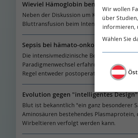
Wieviel Hämoglobin benötigt der Inte
Wir wollen Fa
Neben der Diskussion um Kristalloide versu
über Studien
Bluttransfusion beim Intensivpatienten.
informieren, 
Wählen Sie da
Sepsis bei hämato-onkologischen Patie
Die intensivmedizinische Betreuung von Pa
Paradigmenwechsel erfahren. Die Aufnahme 
Öst
Regel entweder postoperativ oder manchm
Evolution gegen "intelligentes Design
Blut ist bekanntlich "ein ganz besonderer S
Aminosäuren bestehendes Plasmaprotein, de
Wirbeltieren verfolgt werden kann.