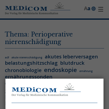
A
a
Thema: Perioperative
nierenschädigung
akutes leberversagen
aclf
akute nierenschädigung
belastungshitzschlag
blutdruck
endoskopie
chronobiologie
ernährung
ernährungssonden
ernährungstherapie
gastro&hepa-news
hepatologie
hitzschlag
homöostase
hyperthermie
hämatologie