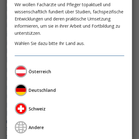
hämatologische neoplasie
Wir wollen Fachärzte und Pfleger topaktuell und
hämodynamische optimierung
ihca
wissenschaftlich fundiert über Studien, fachspezifische
immundysfunktion
Entwicklungen und deren praktische Umsetzung
immunosep-studie
immuntherapie
informieren, um sie in ihrer Arbeit und Fortbildung zu
intensiv-news
intensivmedizin
unterstützen.
intensivstation
intensivversorgung
Wählen Sie dazu bitte Ihr Land aus.
kdigo-leitlinien
lebernekrose
leberzirrhose
mangelernährung
masld
Österreich
metabolische lebererkrankung
mikrobiom
multiples myelom
nasogastrale sonde
nephro-news
nephrologie
Deutschland
niereninsuffizienz
nutrition
peg-implantationstechniken
Schweiz
perioperative nierenschädigung
präzisionstherapie
pisces-studie
schluckstörung
semaglutid
sepsis
Andere
septischer schock
surrogatparamenter