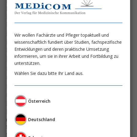
hämatologische neoplasie
hämodynamische optimierung
ihca
immundysfunktion
immunosep-studie
immuntherapie
intensiv-news
intensivmedizin
Wir wollen Fachärzte und Pfleger topaktuell und
intensivstation
intensivversorgung
wissenschaftlich fundiert über Studien, fachspezifische
kdigo-leitlinien
lebernekrose
Entwicklungen und deren praktische Umsetzung
informieren, um sie in ihrer Arbeit und Fortbildung zu
leberzirrhose
mangelernährung
unterstützen.
masld
metabolische lebererkrankung
mikrobiom
Wählen Sie dazu bitte Ihr Land aus.
multiples myelom
nasogastrale sonde
nephro-news
nephrologie
niereninsuffizienz
nutrition
peg-implantationstechniken
Österreich
perioperative nierenschädigung
präzisionstherapie
Deutschland
pisces-studie
schluckstörung
semaglutid
sepsis
septischer schock
surrogatparamenter