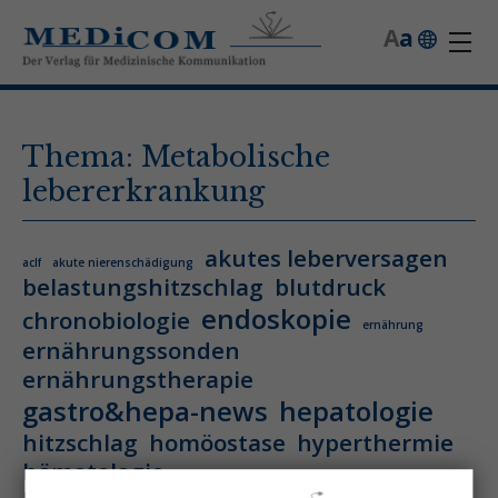
A
a
Thema: Metabolische
lebererkrankung
akutes leberversagen
aclf
akute nierenschädigung
belastungshitzschlag
blutdruck
endoskopie
chronobiologie
ernährung
ernährungssonden
ernährungstherapie
gastro&hepa-news
hepatologie
hitzschlag
homöostase
hyperthermie
hämatologie