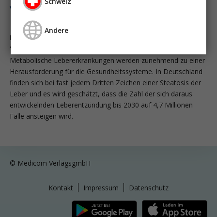
Schweiz
vasopressortherapie
öggh
Andere
Neue Therapien der MASH Metabolische Dysfunktion-
assoziierte steatotische Lebererkrankung
Metabolische Lebererkrankungen werden zunehmend zu einer
Herausforderung für die Gesundheitssysteme. In Deutschland
finden sich bei fast jedem Dritten Zeichen einer Steatosis der
Leber und es wird geschätzt, dass die Zahl der sich daraus
entwickelnden Leberentzündung bis 2030 auf 4,7 Millionen
Fälle ansteigen wird.
© Medicom VerlagsgmbH
Kontakt
Impressum
Datenschutz