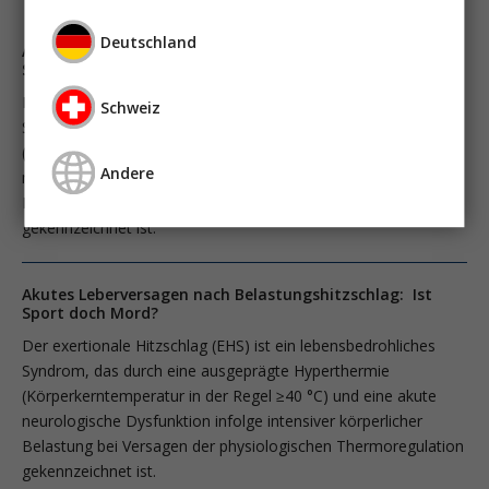
Deutschland
Akutes Leberversagen nach Belastungshitzschlag: Ist
Sport doch Mord?
Der exertionale Hitzschlag (EHS) ist ein lebensbedrohliches
Schweiz
Syndrom, das durch eine ausgeprägte Hyperthermie
(Körperkerntemperatur in der Regel ≥40 °C) und eine akute
Andere
neurologische Dysfunktion infolge intensiver körperlicher
Belastung bei Versagen der physiologischen Thermoregulation
gekennzeichnet ist.
Akutes Leberversagen nach Belastungshitzschlag: Ist
Sport doch Mord?
Der exertionale Hitzschlag (EHS) ist ein lebensbedrohliches
Syndrom, das durch eine ausgeprägte Hyperthermie
(Körperkerntemperatur in der Regel ≥40 °C) und eine akute
neurologische Dysfunktion infolge intensiver körperlicher
Belastung bei Versagen der physiologischen Thermoregulation
gekennzeichnet ist.