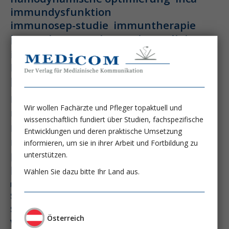
immundysfunktion
immunosep-studie
immuntherapie
intensiv-news
intensivmedizin
intensivstation
intensivversorgung
kdigo-leitlinien
lebernekrose
leberzirrhose
mangelernährung
masld
metabolische lebererkrankung
mikrobiom
Wir wollen Fachärzte und Pfleger topaktuell und
multiples myelom
nasogastrale sonde
wissenschaftlich fundiert über Studien, fachspezifische
nephro-news
nephrologie
Entwicklungen und deren praktische Umsetzung
niereninsuffizienz
nutrition
informieren, um sie in ihrer Arbeit und Fortbildung zu
peg-implantationstechniken
unterstützen.
perioperative nierenschädigung
Wählen Sie dazu bitte Ihr Land aus.
präzisionstherapie
pisces-studie
schluckstörung
semaglutid
sepsis
septischer schock
surrogatparamenter
Österreich
vasopressortherapie
öggh