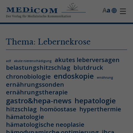
A
a
Thema: Lebernekrose
akutes leberversagen
aclf
akute nierenschädigung
belastungshitzschlag
blutdruck
endoskopie
chronobiologie
ernährung
ernährungssonden
ernährungstherapie
gastro&hepa-news
hepatologie
hitzschlag
homöostase
hyperthermie
hämatologie
hämatologische neoplasie
hämodynamische optimierung
ihca