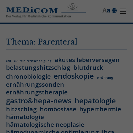
A
a
Thema: Parenteral
akutes leberversagen
aclf
akute nierenschädigung
belastungshitzschlag
blutdruck
endoskopie
chronobiologie
ernährung
ernährungssonden
ernährungstherapie
gastro&hepa-news
hepatologie
hitzschlag
homöostase
hyperthermie
hämatologie
hämatologische neoplasie
hämodynamische optimierung
ihca