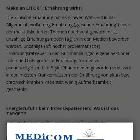
Make an EFFORT: Ernährung wirkt!
Die klinische Ernährung hat es schwer. Während in der
Allgemeinbevölkerung Ernährung („gesunde Ernährung“) eines
der meistdiskutierten Themen überhaupt geworden ist,
unzählige Ernährungsmoden täglich in den Medien beworben
werden, unzählige (oft höchst problematische)
Ernährungsratgeber in den Buchhandlungen eigene Sektionen
füllen und teils groteske Ernährungsformen zu
pseudoreligiösen Life-Style-Phänomenen geworden sind, wird
in den meisten Krankenhäusern der Ernährung von akut- bzw.
chronisch-kranken Patienten wenig Aufmerksamkeit
geschenkt.
Energiezufuhr beim Intensivpatienten: Was ist das
TARGET?
Und wieder eine große, randomisiert-kontrollierte
Multizentrum-Studie zur Ernährung bei Intensivpatienten, die
perfekt durchgeführt wurde und die negativ verlaufen ist.