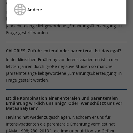
CALORIES Zufuhr enteral oder parenteral. Ist das egal?
Andere
In der klinischen Ernährung von Intensivpatienten ist in den
letzten Jahren durch große negative Studien so manche
jahrzehntelange liebgewordene „Ernährungsüberzeugung“ in
Frage gestellt worden.
CALORIES Zufuhr enteral oder parenteral. Ist das egal?
In der klinischen Ernährung von Intensivpatienten ist in den
letzten Jahren durch große negative Studien so manche
jahrzehntelange liebgewordene „Ernährungsüberzeugung“ in
Frage gestellt worden.
Ist die Kombination einer enteralen und parenteralen
Ernährung wirklich unsinnig? Oder: Wer schützt uns vor
Metaanalysen?
Heyland hat wieder zugeschlagen. Nachdem er uns für
Intensivpatienten die parenterale Ernährung vermiest hat
(JAMA 1998; 280: 2013 ), die Immunonutrition zur Gefahr