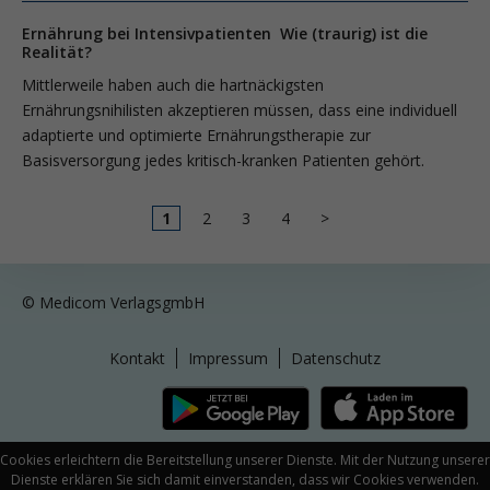
Ernährung bei Intensivpatienten Wie (traurig) ist die
Realität?
Mittlerweile haben auch die hartnä­ckigsten
Ernährungsnihilisten akzeptieren müssen, dass eine individuell
adaptierte und optimierte Ernährungstherapie zur
Basisversorgung jedes kritisch-kranken Patienten gehört.
1
2
3
4
>
© Medicom VerlagsgmbH
Kontakt
Impressum
Datenschutz
Cookies erleichtern die Bereitstellung unserer Dienste. Mit der Nutzung unserer
Dienste erklären Sie sich damit einverstanden, dass wir Cookies verwenden.