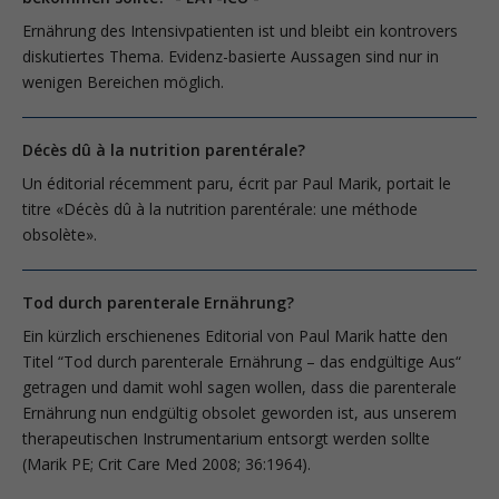
Ernährung des Intensivpatienten ist und bleibt ein kontrovers
diskutiertes Thema. Evidenz-basierte Aussagen sind nur in
wenigen Bereichen möglich.
Décès dû à la nutrition parentérale?
Un éditorial récemment paru, écrit par Paul Marik, portait le
titre «Décès dû à la nutrition parentérale: une méthode
obsolète».
Tod durch parenterale Ernährung?
Ein kürzlich erschienenes Editorial von Paul Marik hatte den
Titel “Tod durch parenterale Ernährung – das endgültige Aus“
getragen und damit wohl sagen wollen, dass die parenterale
Ernährung nun endgültig obsolet geworden ist, aus unserem
therapeutischen Ins­trumentarium entsorgt werden sollte
(Marik PE; Crit Care Med 2008; 36:1964).