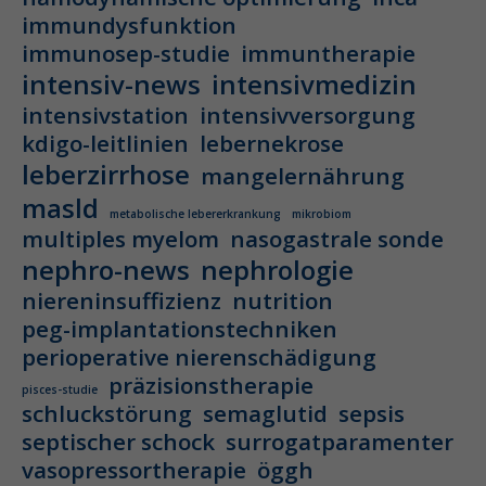
immundysfunktion
immunosep-studie
immuntherapie
intensiv-news
intensivmedizin
intensivstation
intensivversorgung
kdigo-leitlinien
lebernekrose
leberzirrhose
mangelernährung
masld
metabolische lebererkrankung
mikrobiom
multiples myelom
nasogastrale sonde
nephro-news
nephrologie
niereninsuffizienz
nutrition
peg-implantationstechniken
perioperative nierenschädigung
präzisionstherapie
pisces-studie
schluckstörung
semaglutid
sepsis
septischer schock
surrogatparamenter
vasopressortherapie
öggh