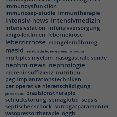
immundysfunktion
immunosep-studie
immuntherapie
intensiv-news
intensivmedizin
intensivstation
intensivversorgung
kdigo-leitlinien
lebernekrose
leberzirrhose
mangelernährung
masld
metabolische lebererkrankung
mikrobiom
multiples myelom
nasogastrale sonde
nephro-news
nephrologie
niereninsuffizienz
nutrition
peg-implantationstechniken
perioperative nierenschädigung
präzisionstherapie
pisces-studie
schluckstörung
semaglutid
sepsis
septischer schock
surrogatparamenter
vasopressortherapie
öggh