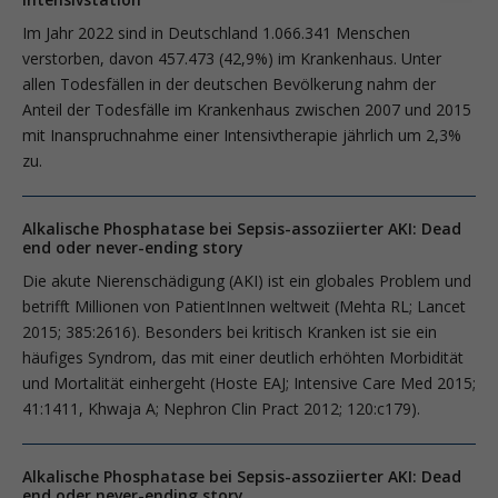
Im Jahr 2022 sind in Deutschland 1.066.341 Menschen
verstorben, davon 457.473 (42,9%) im Krankenhaus. Unter
allen Todesfällen in der deutschen Bevölkerung nahm der
Anteil der Todesfälle im Krankenhaus zwischen 2007 und 2015
mit Inanspruchnahme einer Intensivtherapie jährlich um 2,3%
zu.
Alkalische Phosphatase bei Sepsis-assoziierter AKI: Dead
end oder never-ending story
Die akute Nierenschädigung (AKI) ist ein globales Problem und
betrifft Millio­nen von PatientInnen weltweit (Mehta RL; Lancet
2015; 385:2616). Besonders bei kritisch Kranken ist sie ein
häufiges Syndrom, das mit einer deutlich erhöhten Morbidität
und Mortalität einhergeht (Hoste EAJ; Intensive Care Med 2015;
41:1411, Khwaja A; Nephron Clin Pract 2012; 120:c179).
Alkalische Phosphatase bei Sepsis-assoziierter AKI: Dead
end oder never-ending story