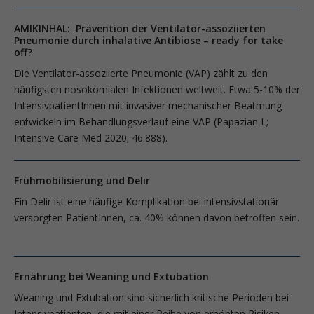
AMIKINHAL: Prävention der Ventilator-assoziierten
Pneumonie durch inhalative Antibiose – ready for take
off?
Die Ventilator-assoziierte Pneumonie (VAP) zählt zu den
häufigsten nosokomialen Infektionen weltweit. Etwa 5-10% der
IntensivpatientInnen mit invasiver mechanischer Beatmung
entwickeln im Behandlungsverlauf eine VAP (Papazian L;
Intensive Care Med 2020; 46:888).
Frühmobilisierung und Delir
Ein Delir ist eine häufige Komplikation bei intensivstationär
versorgten PatientInnen, ca. 40% können davon betroffen sein.
Ernährung bei Weaning und Extubation
Weaning und Extubation sind sicherlich kritische Perioden bei
Intensivpatienten, die mit einer Reihe von erhöhten Risiken,