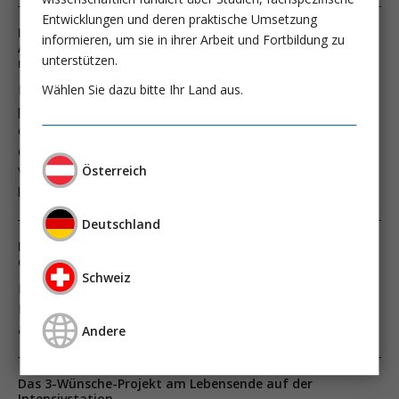
Entwicklungen und deren praktische Umsetzung
BLING III: Eine neue Perspektive für die kontinuierliche
informieren, um sie in ihrer Arbeit und Fortbildung zu
Applikation von Beta-Laktam-Antibiotika bei Patienten
unterstützen.
mit Sepsis?
Wählen Sie dazu bitte Ihr Land aus.
Die Idee, Antibiotika mit einer zeitabhängigen Abtötungskinetik
prolongiert zu applizieren, ist nicht erst im 21. Jahrhundert
entstanden. Bereits 1953 hat Harry Eagle in seinen
experimentellen Untersuchungen mit Penicillin auf die
Österreich
Verbesserung der Abtötungsrate mit Hilfe einer
kontinuierlichen Applikation hingewiesen.
Deutschland
Die Hypertonie und der Salzkrieg: Und wenn es gar nicht
das Natrium ist?
Schweiz
Nicht-pharmakologische Maßnahmen sind ein integraler
Bestandteil aller Leitlinien zur Prävention und Therapie der
arteriellen Hypertonie.
Andere
Das 3-Wünsche-Projekt am Lebensende auf der
Intensivstation