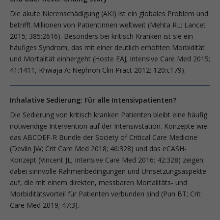
Die akute Nierenschädigung (AKI) ist ein globales Problem und
betrifft Millio­nen von PatientInnen weltweit (Mehta RL; Lancet
2015; 385:2616). Besonders bei kritisch Kranken ist sie ein
häufiges Syndrom, das mit einer deutlich erhöhten Morbidität
und Mortalität einhergeht (Hoste EAJ; Intensive Care Med 2015;
41:1411, Khwaja A; Nephron Clin Pract 2012; 120:c179).
Inhalative Sedierung: Für alle Intensivpatienten?
Die Sedierung von kritisch kranken Patienten bleibt eine häufig
notwendige Intervention auf der Intensivstation. Konzepte wie
das ABCDEF-R Bundle der Society of Critical Care Medicine
(Devlin JW; Crit Care Med 2018; 46:328) und das eCASH-
Konzept (Vincent JL; Intensive Care Med 2016; 42:328) zeigen
dabei sinnvolle Rahmenbedingungen und Umsetzungsaspekte
auf, die mit einem direkten, messbaren Mortalitäts- und
Morbiditätsvorteil für Patienten verbunden sind (Pun BT; Crit
Care Med 2019; 47:3).