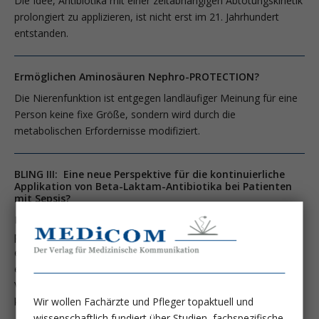
Die Idee, Antibiotika mit einer zeitabhängigen Abtötungskinetik
prolongiert zu applizieren, ist nicht erst im 21. Jahrhundert
entstanden.
Ermöglichen Aminosäuren Nephro-PROTECTION?
Die Nierenfunktion ist entgegen landläufiger Meinung für eine
Person keine fixe Größe, sondern wird durch die
metabolischen Erfordernisse modifiziert.
BLING III: Eine neue Perspektive für die kontinuierliche
Applikation von Beta-Laktam-Antibiotika bei Patienten
mit Sepsis?
Die Idee, Antibiotika mit einer zeitabhängigen Abtötungskinetik
prolongiert zu applizieren, ist nicht erst im 21. Jahrhundert
entstanden. Bereits 1953 hat Harry Eagle in seinen
experimentellen Untersuchungen mit Penicillin auf die
Verbesserung der Abtötungsrate mit Hilfe einer
Wir wollen Fachärzte und Pfleger topaktuell und
kontinuierlichen Applikation hingewiesen.
wissenschaftlich fundiert über Studien, fachspezifische