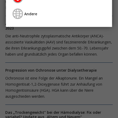
durch langsames, kontinuierliches Zystenwachstum beider
Nieren charakterisiert.
Andere
ANCA-assoziierte Vaskulitis: Diagnostik und Therapie
2023
Die anti-Neutrophile zytoplasmatische Antikörper (ANCA)-
assoziierte Vaskulitiden (AAV) sind faszinierende Erkrankungen,
die ihren Erkrankungsgipfel zwischen dem 50.-70. Lebensjahr
haben und grundsätzlich jedes Organ befallen können.
Progression von Ochronose unter Dialysetherapie
Ochronose ist eine Folge der Alkaptonurie. Ein Mangel an
Homogentisat-1,2-Dioxygenase führt zur Anhäufung von
Homogentisinsäure (HGA). HGA kann über die Niere
ausgeschieden werden.
Das „Trockengewicht“ bei der Hämodialyse: Fix oder
variabel? Update aus „Altem und Neuem“