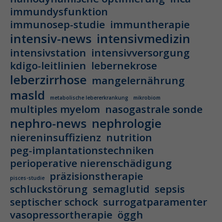
immundysfunktion
immunosep-studie
immuntherapie
intensiv-news
intensivmedizin
intensivstation
intensivversorgung
kdigo-leitlinien
lebernekrose
leberzirrhose
mangelernährung
masld
metabolische lebererkrankung
mikrobiom
multiples myelom
nasogastrale sonde
nephro-news
nephrologie
niereninsuffizienz
nutrition
peg-implantationstechniken
perioperative nierenschädigung
präzisionstherapie
pisces-studie
schluckstörung
semaglutid
sepsis
septischer schock
surrogatparamenter
vasopressortherapie
öggh