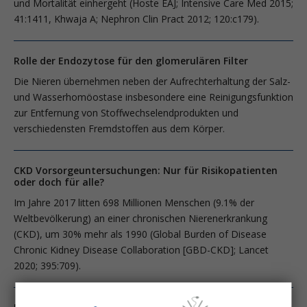
und Mortalität einhergeht (Hoste EAJ; Intensive Care Med 2015;
41:1411, Khwaja A; Nephron Clin Pract 2012; 120:c179).
Rolle der Endozytose für den glomerulären Filter
Die Nieren übernehmen neben der Aufrechterhaltung der Salz-
und Wasserhomöostase insbesondere eine Reinigungsfunktion
zur Entfernung von Stoffwechselendprodukten und
verschiedensten Fremdstoffen aus dem Körper.
CKD Vorsorgeuntersuchungen: Nur für Risikopatienten
oder doch für alle?
Im Jahre 2017 litten 698 Millionen Menschen (9.1% der
Weltbevölkerung) an einer chronischen Nierenerkrankung
(CKD), um 30% mehr als 1990 (Global Burden of Disease
Chronic Kidney Disease Collaboration [GBD-CKD]; Lancet
2020; 395:709).