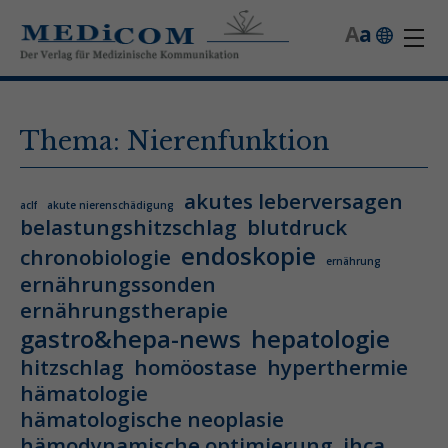
A
a
Thema: Nierenfunktion
akutes leberversagen
aclf
akute nierenschädigung
belastungshitzschlag
blutdruck
endoskopie
chronobiologie
ernährung
ernährungssonden
ernährungstherapie
gastro&hepa-news
hepatologie
hitzschlag
homöostase
hyperthermie
hämatologie
hämatologische neoplasie
hämodynamische optimierung
ihca