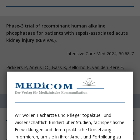
Phase-3 trial of recombinant human alkaline
phosphatase for patients with sepsis-associated acute
kidney injury (REVIVAL).
Intensive Care Med 2024; 50:68-7
Pickkers P, Angus DC, Bass K, Bellomo R, van den Berg E,
Bernholz J, et al.
Wir wollen Fachärzte und Pfleger topaktuell und
wissenschaftlich fundiert über Studien, fachspezifische
Entwicklungen und deren praktische Umsetzung
Die akute Nierenschädigung (AKI) ist ein globales Problem und
informieren, um sie in ihrer Arbeit und Fortbildung zu