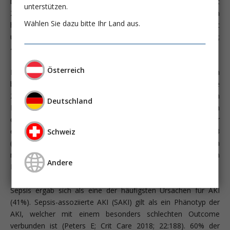
betrifft Millio­nen von PatientInnen weltweit (Mehta RL; Lancet
unterstützen.
2015; 385:2616). Besonders bei kritisch Kranken ist sie ein
Wählen Sie dazu bitte Ihr Land aus.
häufiges Syndrom, das mit einer deutlich erhöhten Morbidität
und Mortalität einhergeht (Hoste EAJ; Intensive Care Med 2015;
41:1411, Khwaja A; Nephron Clin Pract 2012; 120:c179).
Österreich
Neben verschiedenen retrospektiven Untersuchungen
bestätigte die prospektive und multizentrische AKI-EPI Studie
2015 die hohe Inzidenz von AKI bei kritisch kranken
Deutschland
PatientInnen (Hoste EAJ; Intensive Care Med 2015; 41:1411). In
dieser Studie trat eine AKI bei 57,3% auf und war mit einer
erhöhten Mortalität assoziiert, insbesondere beim ­Stadium 3
Schweiz
(odds ratio: 6.884, p<0.001). Etwa ein Viertel der PatientInnen
mit AKI (13,5% aller PatientInnen) wurden mit einem
Andere
Nierenersatzverfahren behandelt.
Sepsis ergab sich als eine der häufigsten Ursachen für AKI
(41%). Sepsis-assoziierte AKI (SAKI) gilt als ein Phänotyp der
AKI, welcher mit einem besonders schlechten Outcome
verbunden ist (­Peters E; Crit Care 2018; 22:188). 60% der