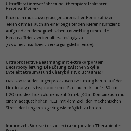
Ultrafiltrationsverfahren bei therapierefraktärer
Herzinsuffizienz
Patienten mit schwergradiger chronischer Herzinsuffizienz
leiden oftmals auch an einer begleitenden Niereninsuffizienz.
Aufgrund der demographischen Entwicklung nimmt die
Herzinsuffizienz weiter altersabhängig zu
[www.herzinsuffizienz.versorgungs­leitlinien.de].
Ultraprotektive Beatmung mit extrakorporaler
Decarboxylierung Die Lösung zwischen Skylla
(Atelektatrauma) und Charybdis (Volutrauma)?
Das Konzept der lungenprotektiven Beatmung beruht auf der
Limitierung des inspiratorischen Plateaudrucks auf < 30 cm
H2O und des Tidalvolumens auf 6 ml/kgKG in Kombination mit
einem adäquat hohen PEEP mit dem Ziel, den mechanischen
Stress der Lungen so gering wie möglich zu halten.
Immunzell-Bioreaktor zur extrakorporalen Therapie der
Sepsis