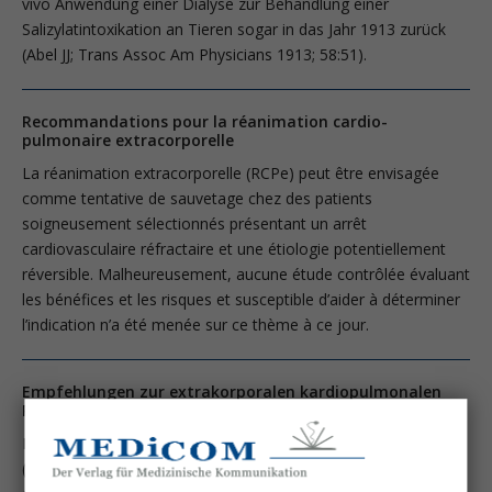
vivo Anwendung einer Dialyse zur Behandlung einer
Salizylatintoxikation an Tieren sogar in das Jahr 1913 zurück
(Abel JJ; Trans Assoc Am Physicians 1913; 58:51).
Recommandations pour la réanimation cardio-
pulmonaire extracorporelle
La réanimation extracorporelle (RCPe) peut être envisagée
comme tentative de sauvetage chez des patients
soigneusement sélectionnés présentant un arrêt
cardiovasculaire réfractaire et une étiologie potentiellement
réversible. Malheureusement, aucune étude contrôlée évaluant
les bénéfices et les risques et susceptible d’aider à déterminer
l’indication n’a été menée sur ce thème à ce jour.
Empfehlungen zur extrakorporalen kardiopulmonalen
Reanimation (eCPR)
Die extrakorporale kardiopulmonale Reanimation
(„extracorporeal cardiopulmonary resuscitation“, eCPR) kann