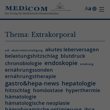
A
a
Thema: Extrakorporal
akutes leberversagen
aclf
akute nierenschädigung
belastungshitzschlag
blutdruck
endoskopie
chronobiologie
ernährung
ernährungssonden
ernährungstherapie
gastro&hepa-news
hepatologie
hitzschlag
homöostase
hyperthermie
hämatologie
hämatologische neoplasie
hämodynamische optimierung
ihca