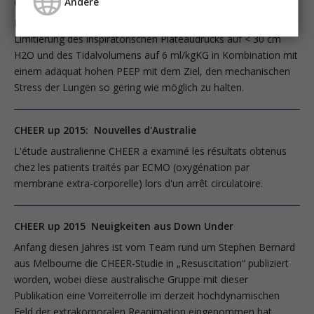
Andere
(Atelektatrauma) und Charybdis (Volutrauma)?
Das Konzept der lungenprotektiven Beatmung beruht auf der
Limitierung des inspiratorischen Plateaudrucks auf < 30 cm
H2O und des Tidalvolumens auf 6 ml/kgKG in Kombination mit
einem adäquat hohen PEEP mit dem Ziel, den mechanischen
Stress der Lungen so gering wie möglich zu halten.
CHEER up 2015: Nouvelles d'Australie
L'étude australienne CHEER a examiné les résultats obtenus
chez les patients traités par ECMO (oxygénation par
membrane extra-corporelle) lors d'un arrêt circulatoire.
CHEER up 2015 Neuigkeiten aus Down Under
Anfang diesen Jahres ist vom Team rund um Stephen Bernard
aus Melbourne die CHEER-Studie in „Resuscitation“ publiziert
worden, wobei diese australische Gruppe mit dieser
Publikation eine Vorreiterrolle im derzeit hochdynamischen
Feld der extrakorporalen Reanimation eingenommen hat.