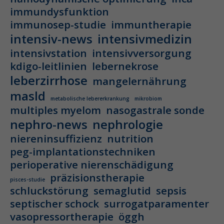
immundysfunktion
immunosep-studie
immuntherapie
intensiv-news
intensivmedizin
intensivstation
intensivversorgung
kdigo-leitlinien
lebernekrose
leberzirrhose
mangelernährung
masld
metabolische lebererkrankung
mikrobiom
multiples myelom
nasogastrale sonde
nephro-news
nephrologie
niereninsuffizienz
nutrition
peg-implantationstechniken
perioperative nierenschädigung
präzisionstherapie
pisces-studie
schluckstörung
semaglutid
sepsis
septischer schock
surrogatparamenter
vasopressortherapie
öggh