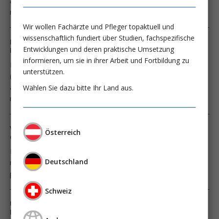
als Rettungsversuch für hoch selektierte Patienten mit
refraktärem Herz-Kreislauf-Stillstand
Wir wollen Fachärzte und Pfleger topaktuell und
wissenschaftlich fundiert über Studien, fachspezifische
Empfehlungen zur extrakorporalen kardiopulmonalen
Entwicklungen und deren praktische Umsetzung
Reanimation (eCPR)
informieren, um sie in ihrer Arbeit und Fortbildung zu
Die extrakorporale kardiopulmonale Reanimation
unterstützen.
(„extracorporeal cardiopulmonary resuscitation“, eCPR) kann
als Rettungsversuch für hoch selektierte Patienten mit
Wählen Sie dazu bitte Ihr Land aus.
refraktärem Herz-Kreislauf-Stillstand
Ventilation ultra-protective avec décarboxylation extra-
Österreich
corporelle
Le concept de la ventilation protectrice des poumons vise à
Deutschland
maintenir les contraintes mécaniques aussi faibles que
possible pour les poumons.
Schweiz
Ultraprotektive Beatmung mit extrakorporaler
Decarboxylierung Die Lösung zwischen Skylla