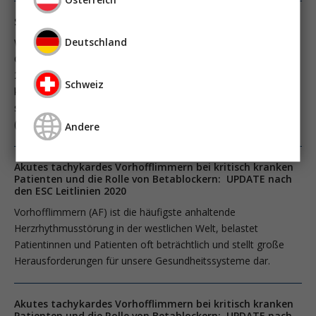
STRESS-L-Studie: Das Ende der Betablocker in der Sepsis?
Deutschland
Whitehouse und Mitarbeiter untersuchten in einer Parallel-
Gruppen, multizentrischen, randomisierten, open-label ­Phase
2b Studie den Effekt einer kontinuierlichen Infusion des
Schweiz
kurzwirksamen Betablockers Landiolol bei Patient­Innen mit
septischem Schock und einer Herzfrequenz ≥95/Minute
(Whitehouse T; JAMA 2023; 330:1641).
Andere
Akutes tachykardes Vorhofflimmern bei kritisch kranken
Patienten und die Rolle von Betablockern: UPDATE nach
den ESC Leitlinien 2020
Vorhofflimmern (AF) ist die häufigste anhaltende
Herzrhythmusstörung in der westlichen Welt, belastet
Patientinnen und Patienten oft beträchtlich und stellt große
Herausforderungen für unsere Gesundheitssysteme dar.
Akutes tachykardes Vorhofflimmern bei kritisch kranken
Patienten und die Rolle von Betablockern: UPDATE nach