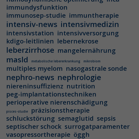
immundysfunktion
immunosep-studie
immuntherapie
intensiv-news
intensivmedizin
intensivstation
intensivversorgung
kdigo-leitlinien
lebernekrose
leberzirrhose
mangelernährung
masld
metabolische lebererkrankung
mikrobiom
multiples myelom
nasogastrale sonde
nephro-news
nephrologie
niereninsuffizienz
nutrition
peg-implantationstechniken
perioperative nierenschädigung
präzisionstherapie
pisces-studie
schluckstörung
semaglutid
sepsis
septischer schock
surrogatparamenter
vasopressortherapie
öggh