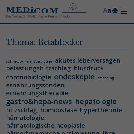
A
a
Thema: Betablocker
akutes leberversagen
aclf
akute nierenschädigung
belastungshitzschlag
blutdruck
endoskopie
chronobiologie
ernährung
ernährungssonden
ernährungstherapie
gastro&hepa-news
hepatologie
hitzschlag
homöostase
hyperthermie
hämatologie
hämatologische neoplasie
hämodynamische optimierung
ihca