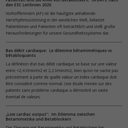
den ESC Leitlinien 2020
Vorhofflimmern (AF) ist die häufigste anhaltende
Herzrhythmusstörung in der westlichen Welt, belastet
Patientinnen und Patienten oft beträchtlich und stellt große
Herausforderungen für unsere Gesundheitssysteme dar.
Bas débit cardiaque: Le dilemme bêtamimétiques vs
bêtabloquants
La définition d’un bas débit cardiaque se base sur une valeur
entre <2,4 l/min/m2 et 2,2 l/min/m2, bien qu’on ne sache pas
précisément à partir de quelle valeur un index cardiaque doit
être considéré comme normal. Une étude menée sur des
patients sans problème cardiaque a démontré un vaste
éventail de valeurs.
„Low cardiac output“: Im Dilemma zwischen
Betamimetika und Betablockern
Die Therapie mit Betamimetika und Betablockern bei