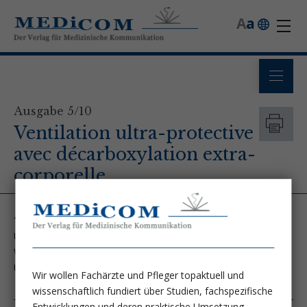
A
a
Ausgabe 5/10
Ventilation ultra-protective
avec décarboxylation extra-
corporelle
Autoren
Univ.-Doz. Dr. Wolfgang Oczenski - Krankenhaus der Stadt
Wien Hietzing
Univ.-Prof. Dr. Christoph Hörmann - LKH St. Pölten
Wir wollen Fachärzte und Pfleger topaktuell und
wissenschaftlich fundiert über Studien, fachspezifische
Entwicklungen und deren praktische Umsetzung