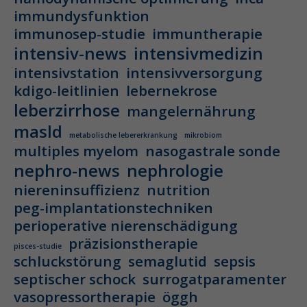
immundysfunktion
immunosep-studie
immuntherapie
intensiv-news
intensivmedizin
intensivstation
intensivversorgung
kdigo-leitlinien
lebernekrose
leberzirrhose
mangelernährung
masld
metabolische lebererkrankung
mikrobiom
multiples myelom
nasogastrale sonde
nephro-news
nephrologie
niereninsuffizienz
nutrition
peg-implantationstechniken
perioperative nierenschädigung
präzisionstherapie
pisces-studie
schluckstörung
semaglutid
sepsis
septischer schock
surrogatparamenter
vasopressortherapie
öggh