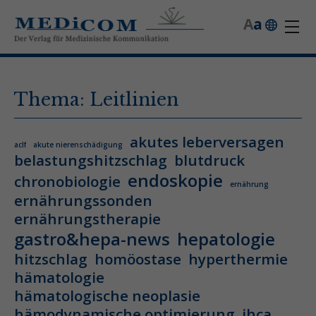
A
a
Thema: Leitlinien
akutes leberversagen
aclf
akute nierenschädigung
belastungshitzschlag
blutdruck
endoskopie
chronobiologie
ernährung
ernährungssonden
ernährungstherapie
gastro&hepa-news
hepatologie
hitzschlag
homöostase
hyperthermie
hämatologie
hämatologische neoplasie
hämodynamische optimierung
ihca