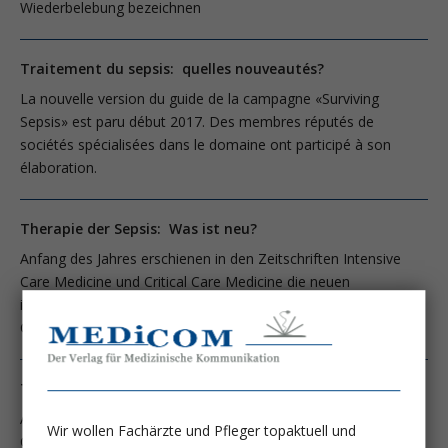
Wiederbelebung bezeichnen
Traitement du sepsis: quelles nouveautés?
La nouvelle version du guide de la campagne «Surviving
Sepsis» est paru début 2017. Des membres réputés de
sociétés spécialisées dans le domaine ont participé à son
élaboration.
Therapie der Sepsis: Was ist neu?
Anfang des Jahres erschienen in den Zeitschriften Intensive
Care Medicine und Critical Care Medicine die neuen
internationalen Leitlinien 2016 der Surviving Sepsis
Campaign
Therapie der Sepsis: Was ist neu?
Anfang des Jahres erschienen in den Zeitschriften Intensive
Wir wollen Fachärzte und Pfleger topaktuell und
Care Medicine und Critical Care Medicine die neuen