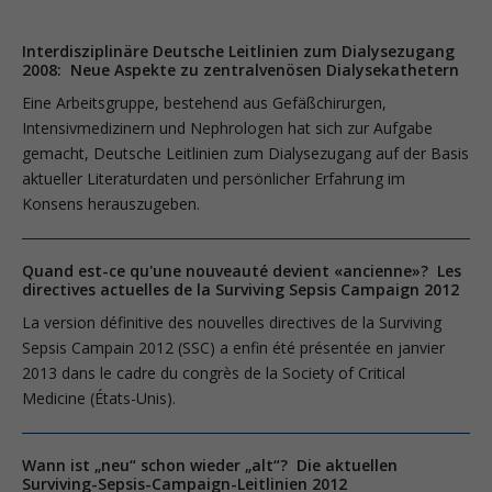
Interdisziplinäre Deutsche Leitlinien zum Dialysezugang
2008: Neue Aspekte zu zentralvenösen Dialysekathetern
Eine Arbeitsgruppe, bestehend aus Gefäßchirurgen,
Intensivmedizinern und Nephrologen hat sich zur Aufgabe
gemacht, Deutsche Leitlinien zum Dialysezugang auf der Basis
aktueller Literaturdaten und persönlicher Erfahrung im
Konsens he­raus­zugeben.
Quand est-ce qu'une nouveauté devient «ancienne»? Les
directives actuelles de la Surviving Sepsis Campaign 2012
La version définitive des nouvelles directives de la Surviving
Sepsis Campain 2012 (SSC) a enfin été présentée en janvier
2013 dans le cadre du congrès de la Society of Critical
Medicine (États-Unis).
Wann ist „neu“ schon wieder „alt“? Die aktuellen
Surviving-Sepsis-Campaign-Leitlinien 2012