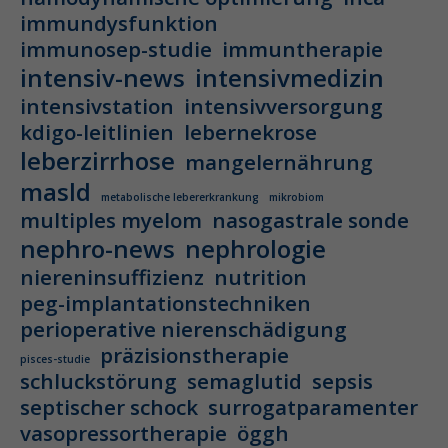
immundysfunktion
immunosep-studie
immuntherapie
intensiv-news
intensivmedizin
intensivstation
intensivversorgung
kdigo-leitlinien
lebernekrose
leberzirrhose
mangelernährung
masld
metabolische lebererkrankung
mikrobiom
multiples myelom
nasogastrale sonde
nephro-news
nephrologie
niereninsuffizienz
nutrition
peg-implantationstechniken
perioperative nierenschädigung
präzisionstherapie
pisces-studie
schluckstörung
semaglutid
sepsis
septischer schock
surrogatparamenter
vasopressortherapie
öggh