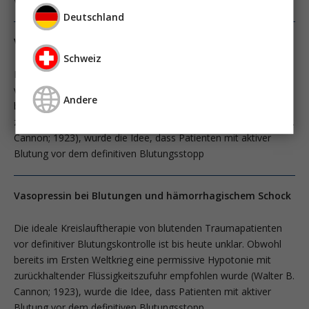
Deutschland
Vasopressin bei Blutungen und hämorrhagischem Schock
Schweiz
Die ideale Kreislauftherapie von blutenden Traumapatienten
vor definitiver Blutungskontrolle ist bis heute unklar. Obwohl
Andere
bereits im Ersten Weltkrieg eine permissive Hypotonie mit
zurückhaltender Flüssigkeitszufuhr empfohlen wurde (Walter B.
Cannon; 1923), wurde die Idee, dass Patienten mit aktiver
Blutung vor dem definitiven Blutungsstopp
Vasopressin bei Blutungen und hämorrhagischem Schock
Die ideale Kreislauftherapie von blutenden Traumapatienten
vor definitiver Blutungskontrolle ist bis heute unklar. Obwohl
bereits im Ersten Weltkrieg eine permissive Hypotonie mit
zurückhaltender Flüssigkeitszufuhr empfohlen wurde (Walter B.
Cannon; 1923), wurde die Idee, dass Patienten mit aktiver
Blutung vor dem definitiven Blutungsstopp