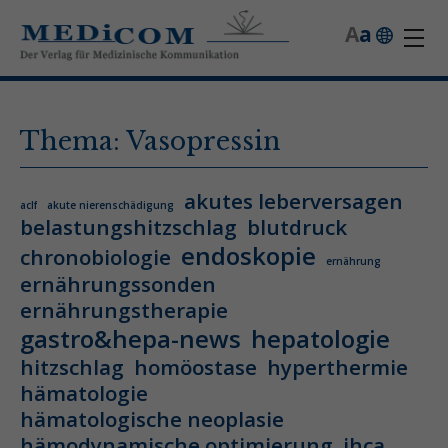
A
a
Thema: Vasopressin
akutes leberversagen
aclf
akute nierenschädigung
belastungshitzschlag
blutdruck
endoskopie
chronobiologie
ernährung
ernährungssonden
ernährungstherapie
gastro&hepa-news
hepatologie
hitzschlag
homöostase
hyperthermie
hämatologie
hämatologische neoplasie
hämodynamische optimierung
ihca