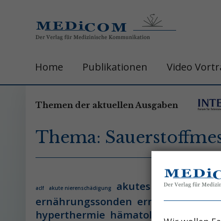
Home
Publikationen
Video Vort
Themen der aktuellen Ausgaben
Thema: Sauerstoffme
akutes leberversage
aclf
akute nierenschädigung
ernährungssonden
ernährungsther
hyperthermie
hämatologie
hämatol