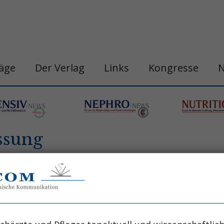
räge
Der Verlag
Links
Kongresse
ssung
n
belastungshitzschlag
blutdruck
chronobi
gastro&hepa-news
hepatologie
apie
h
ogische neoplasie
hämodynamische optimi