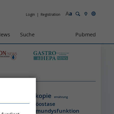
A
a
Login
Registration
News
Suche
Pubmed
endoskopie
ologie
ernährung
itzschlag
homöostase
erung
ihca
immundysfunktion