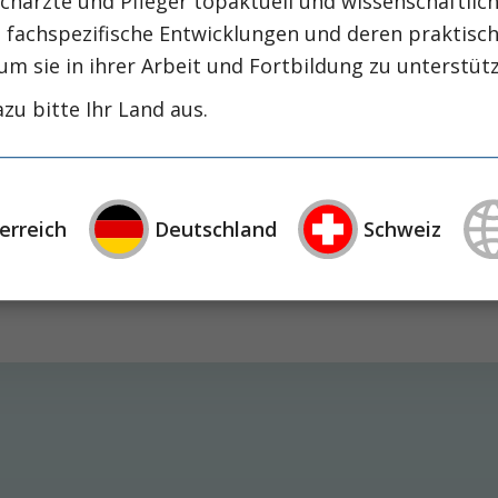
chärzte und Pfleger topaktuell und wissenschaftlich
intensiv-news
intensivmedizin
intensi
, fachspezifische Entwicklungen und deren praktis
zirrhose
masld
mangelernährung
metabolische
um sie in ihrer Arbeit und Fortbildung zu unterstüt
nephrologie
niereninsuffizienz
nutrition
zu bitte Ihr Land aus.
präzisionstherapie
schluckstörung
sem
studie
rapie
öggh
erreich
Deutschland
Schweiz
en Sauerstoffversorgung des Organismus ist eine de