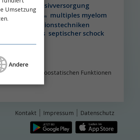
 fundiert
vstation
intensivversorgung
che Umsetzung
multiples myelom
 lebererkrankung
mikrobiom
zen.
peg-implantationstechniken
aglutid
sepsis
septischer schock
Andere
r essentiellen homöostatischen Funktionen
Kontakt
Impressum
Datenschutz