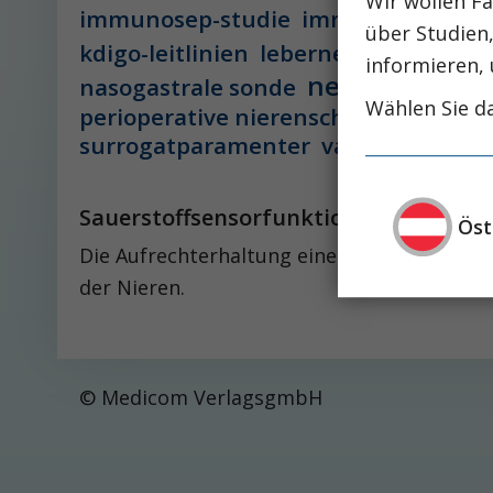
Wir wollen Fa
immunosep-studie
immuntherapie
über Studien
leber
kdigo-leitlinien
lebernekrose
informieren, 
nephro-news
nasogastrale sonde
Wählen Sie da
perioperative nierenschädigung
pisces-
surrogatparamenter
vasopressorthe
Sauerstoffsensorfunktion der Nieren
Öst
Die Aufrechterhaltung einer ausrei­ch­en­d
der Nieren.
© Medicom VerlagsgmbH