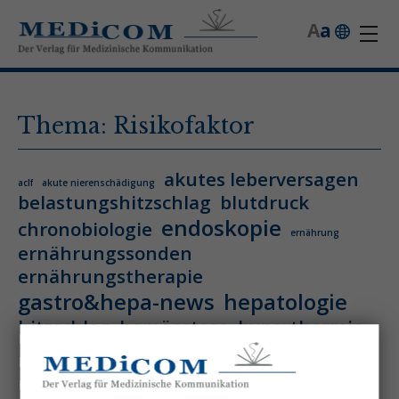
A
a
Thema: Risikofaktor
akutes leberversagen
aclf
akute nierenschädigung
belastungshitzschlag
blutdruck
endoskopie
chronobiologie
ernährung
ernährungssonden
ernährungstherapie
gastro&hepa-news
hepatologie
hitzschlag
homöostase
hyperthermie
hämatologie
hämatologische neoplasie
hämodynamische optimierung
ihca