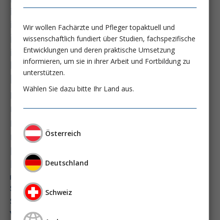
immundysfunktion
immunosep-studie
immuntherapie
Wir wollen Fachärzte und Pfleger topaktuell und
intensiv-news
intensivmedizin
wissenschaftlich fundiert über Studien, fachspezifische
intensivstation
intensivversorgung
Entwicklungen und deren praktische Umsetzung
informieren, um sie in ihrer Arbeit und Fortbildung zu
kdigo-leitlinien
lebernekrose
unterstützen.
leberzirrhose
mangelernährung
Wählen Sie dazu bitte Ihr Land aus.
masld
metabolische lebererkrankung
mikrobiom
multiples myelom
nasogastrale sonde
nephro-news
nephrologie
Österreich
niereninsuffizienz
nutrition
peg-implantationstechniken
perioperative nierenschädigung
Deutschland
präzisionstherapie
pisces-studie
schluckstörung
semaglutid
sepsis
Schweiz
septischer schock
surrogatparamenter
vasopressortherapie
öggh