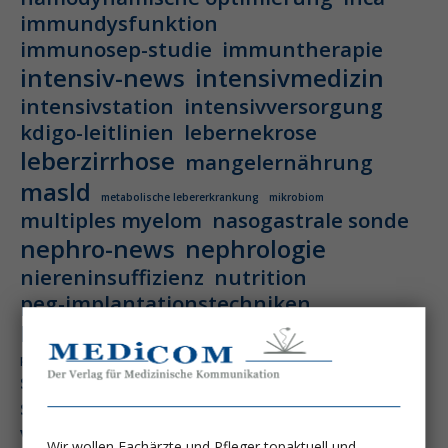
immundysfunktion
immunosep-studie
immuntherapie
intensiv-news
intensivmedizin
intensivstation
intensivversorgung
kdigo-leitlinien
lebernekrose
leberzirrhose
mangelernährung
masld
metabolische lebererkrankung
mikrobiom
multiples myelom
nasogastrale sonde
nephro-news
nephrologie
niereninsuffizienz
nutrition
peg-implantationstechniken
perioperative nierenschädigung
präzisionstherapie
pisces-studie
schluckstörung
semaglutid
sepsis
septischer schock
surrogatparamenter
vasopressortherapie
öggh
Wir wollen Fachärzte und Pfleger topaktuell und