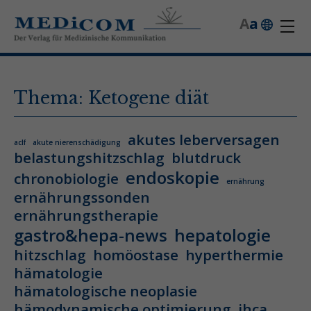
A
a
Thema: Ketogene diät
akutes leberversagen
aclf
akute nierenschädigung
belastungshitzschlag
blutdruck
endoskopie
chronobiologie
ernährung
ernährungssonden
ernährungstherapie
gastro&hepa-news
hepatologie
hitzschlag
homöostase
hyperthermie
hämatologie
hämatologische neoplasie
hämodynamische optimierung
ihca