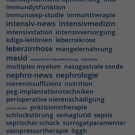
immundysfunktion
immunosep-studie
immuntherapie
intensiv-news
intensivmedizin
intensivstation
intensivversorgung
kdigo-leitlinien
lebernekrose
leberzirrhose
mangelernährung
masld
metabolische lebererkrankung
mikrobiom
multiples myelom
nasogastrale sonde
nephro-news
nephrologie
niereninsuffizienz
nutrition
peg-implantationstechniken
perioperative nierenschädigung
präzisionstherapie
pisces-studie
schluckstörung
semaglutid
sepsis
septischer schock
surrogatparamenter
vasopressortherapie
öggh