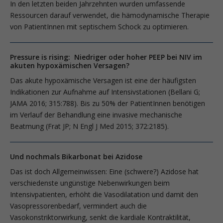
In den letzten beiden Jahrzehnten wurden umfassende
Ressourcen darauf verwendet, die hämodynamische Therapie
von PatientInnen mit septischem Schock zu optimieren.
Pressure is rising: Niedriger oder hoher PEEP bei NIV im
akuten hypoxämischen Versagen?
Das akute hypoxämische Versagen ist eine der häufigsten
Indikationen zur Aufnahme auf Intensivstationen (­Bellani G;
JAMA 2016; 315:788). Bis zu 50% der PatientInnen benötigen
im Verlauf der Behandlung eine invasive mechanische
Beatmung (Frat JP; N Engl J Med 2015; 372:2185).
Und nochmals Bikarbonat bei Azidose
Das ist doch Allgemeinwissen: Eine (schwere?) Azidose hat
verschiedenste ungünstige Nebenwirkungen beim
Intensivpatienten, erhöht die Vasodilata­tion und damit den
Vasopressorenbedarf, vermindert auch die
Vasokonstriktorwirkung, senkt die kardiale Kontraktilität,