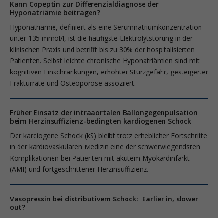
Kann Copeptin zur Differenzialdiagnose der
Hyponatriämie beitragen?
Hyponatriämie, definiert als eine Serumnatriumkonzentration
unter 135 mmol/l, ist die häufigste Elektrolytstörung in der
klinischen Praxis und betrifft bis zu 30% der hospitalisierten
Patienten. Selbst leichte chronische Hypona­triämien sind mit
kognitiven Einschränkungen, erhöhter Sturzgefahr, gesteigerter
Frakturrate und Osteoporose assoziiert.
Früher Einsatz der intraaortalen Ballongegenpulsation
beim Herzinsuffizienz-bedingten kardiogenen Schock
Der kardiogene Schock (kS) bleibt trotz erheblicher Fortschritte
in der kardiovaskulären Medizin eine der schwerwiegendsten
Komplikationen bei Patienten mit akutem Myokardinfarkt
(AMI) und fortgeschrittener Herzinsuffizienz.
Vasopressin bei distributivem Schock: Earlier in, slower
out?