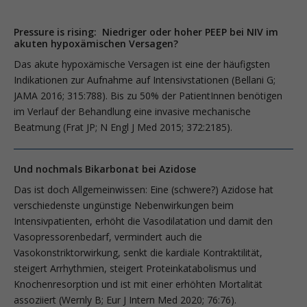
Pressure is rising: Niedriger oder hoher PEEP bei NIV im
akuten hypoxämischen Versagen?
Das akute hypoxämische Versagen ist eine der häufigsten
Indikationen zur Aufnahme auf Intensivstationen (­Bellani G;
JAMA 2016; 315:788). Bis zu 50% der PatientInnen benötigen
im Verlauf der Behandlung eine invasive mechanische
Beatmung (Frat JP; N Engl J Med 2015; 372:2185).
Und nochmals Bikarbonat bei Azidose
Das ist doch Allgemeinwissen: Eine (schwere?) Azidose hat
verschiedenste ungünstige Nebenwirkungen beim
Intensivpatienten, erhöht die Vasodilata­tion und damit den
Vasopressorenbedarf, vermindert auch die
Vasokonstriktorwirkung, senkt die kardiale Kontraktilität,
steigert Arrhythmien, steigert Proteinkatabolismus und
Knochenresorption und ist mit einer erhöhten Mortalität
assoziiert (Wernly B; Eur J Intern Med 2020; 76:76).