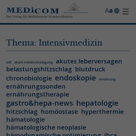
A
a
Thema: Intensivmedizin
akutes leberversagen
aclf
akute nierenschädigung
belastungshitzschlag
blutdruck
endoskopie
chronobiologie
ernährung
ernährungssonden
ernährungstherapie
gastro&hepa-news
hepatologie
hitzschlag
homöostase
hyperthermie
hämatologie
hämatologische neoplasie
hämodynamische optimierung
ihca