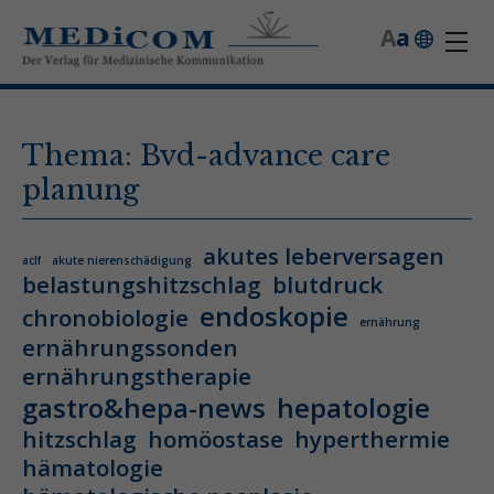
A
a
Thema: Bvd-advance care
planung
akutes leberversagen
aclf
akute nierenschädigung
belastungshitzschlag
blutdruck
endoskopie
chronobiologie
ernährung
ernährungssonden
ernährungstherapie
gastro&hepa-news
hepatologie
hitzschlag
homöostase
hyperthermie
hämatologie