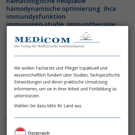
hämatologische neoplasie
hämodynamische optimierung
ihca
immundysfunktion
immunosep-studie
immuntherapie
intensiv-news
intensivmedizin
intensivstation
intensivversorgung
kdigo-leitlinien
lebernekrose
leberzirrhose
mangelernährung
masld
Wir wollen Fachärzte und Pfleger topaktuell und
metabolische lebererkrankung
mikrobiom
multiples myelom
nasogastrale sonde
wissenschaftlich fundiert über Studien, fachspezifische
Entwicklungen und deren praktische Umsetzung
nephro-news
nephrologie
informieren, um sie in ihrer Arbeit und Fortbildung zu
niereninsuffizienz
nutrition
unterstützen.
peg-implantationstechniken
Wählen Sie dazu bitte Ihr Land aus.
perioperative nierenschädigung
präzisionstherapie
pisces-studie
schluckstörung
semaglutid
sepsis
septischer schock
surrogatparamenter
Österreich