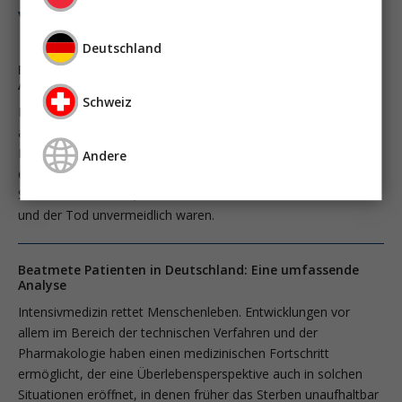
vasopressortherapie
öggh
Deutschland
Beatmete Patienten in Deutschland: Eine umfassende
Analyse
Schweiz
Intensivmedizin rettet Menschenleben. Entwicklungen vor
allem im Bereich der technischen Verfahren und der
Pharmakologie haben einen medizinischen Fortschritt
Andere
ermöglicht, der eine Überlebensperspektive auch in solchen
Situationen eröffnet, in denen früher das Sterben unaufhaltbar
und der Tod unvermeidlich waren.
Beatmete Patienten in Deutschland: Eine umfassende
Analyse
Intensivmedizin rettet Menschenleben. Entwicklungen vor
allem im Bereich der technischen Verfahren und der
Pharmakologie haben einen medizinischen Fortschritt
ermöglicht, der eine Überlebensperspektive auch in solchen
Situationen eröffnet, in denen früher das Sterben unaufhaltbar