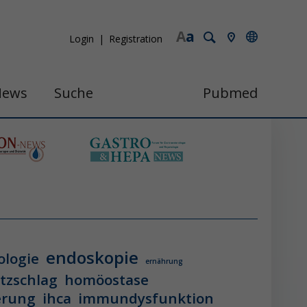
A
a
Login
Registration
News
Suche
Pubmed
endoskopie
ologie
ernährung
itzschlag
homöostase
erung
ihca
immundysfunktion