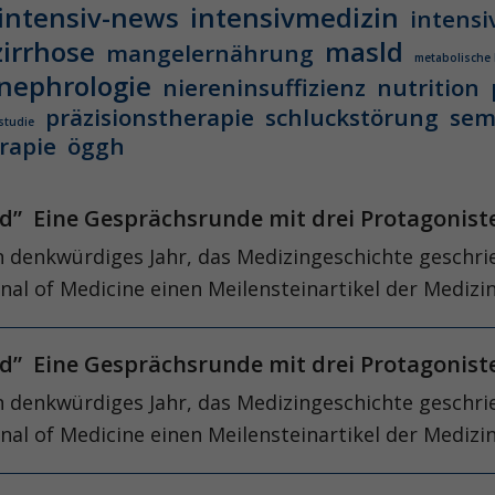
intensiv-news
intensivmedizin
intensi
zirrhose
masld
mangelernährung
metabolische
nephrologie
niereninsuffizienz
nutrition
präzisionstherapie
schluckstörung
sem
studie
rapie
öggh
ed” Eine Gesprächsrunde mit drei Protagonist
n denkwürdiges Jahr, das Medizingeschichte geschrie
al of Medi­cine einen Meilensteinartikel der Medizi
ed” Eine Gesprächsrunde mit drei Protagonist
n denkwürdiges Jahr, das Medizingeschichte geschrie
l of Medi­cine einen Meilensteinartikel der Medizin