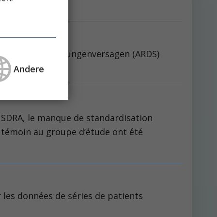
ECMO bei akutem Lungenversagen (ARDS)
Andere
le SDRA, le manque de standardisation
e témoin au groupe d’étude ont été
r les données de séries de patients