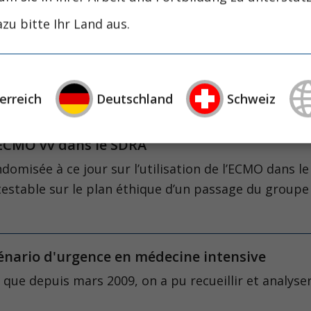
England Journal of Medicine
zu bitte Ihr Land aus.
 die vv-ECMO bei ARDS?
rig ersehnte Studie zum Einsatz der veno-venösen 
England Journal of Medicine
erreich
Deutschland
Schweiz
l’ECMO vv dans le SDRA
ndomisée à ce jour sur l’utilisation de l’ECMO dans 
ntestable sur le plan éthique d’un passage du group
énario d'urgence en médecine intensive
 que depuis mars 2009, on a pu recueillir et analyse