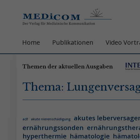
Home
Publikationen
Video Vort
Themen der aktuellen Ausgaben
Thema: Lungenversa
akutes leberversage
aclf
akute nierenschädigung
ernährungssonden
ernährungsther
hyperthermie
hämatologie
hämatol