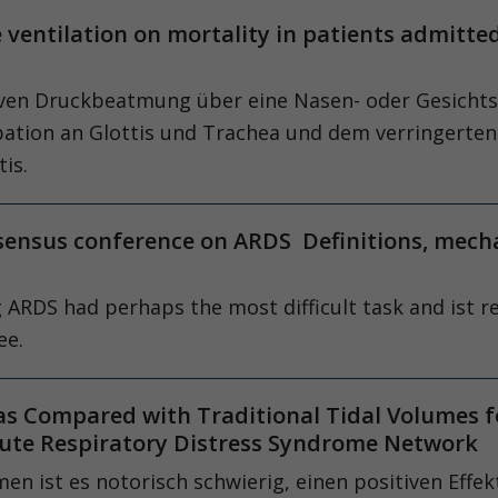
e ventilation on mortality in patients admitte
itiven Druckbeatmung über eine Nasen- oder Gesicht
ation an Glottis und Trachea und dem verringerten 
is.
sensus conference on ARDS Definitions, mech
 ARDS had perhaps the most difficult task and ist
ee.
as Compared with Traditional Tidal Volumes f
cute Respiratory Distress Syndrome Network
 ist es notorisch schwierig, einen positiven Effek