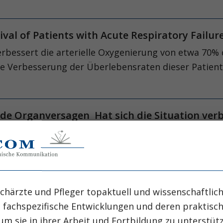
vival of Patients with Acute Respiratory Failu
bessert die arterielle Oxygenierung von etwa 70%
nte Verbesserung der Überlebensraten dieser Patient
e Organversagen Hat sich die Situation verb
ngenversagens zeigen seit vielen Jahren sehr unter
r Abteilung von Alan Morris in Salt Lake City versuc
igen Nachweis zu führen,
chärzte und Pfleger topaktuell und wissenschaftlich
 die vv-ECMO bei ARDS?
, fachspezifische Entwicklungen und deren praktis
rig ersehnte Studie zum Einsatz der veno-venösen 
um sie in ihrer Arbeit und Fortbildung zu unterstüt