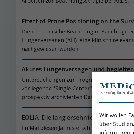
Arbeiten zur Beatmungsstragie bei ARDS.
Effect of Prone Positioning on the Sur
Die mechanische Beatmung in Bauchlage ver
Lungenversagen (ALI), eine klinisch releva
nachgewiesen werden.
Akutes Lungenversagen und begleitend
Untersuchungen zur Prognose des akuten Lu
vorliegende "Single Center"- Studie aus de
prospektiv archivierten Daten den schwier
Wir wollen Fa
EOLIA: Die lang ersehnte Evidenz für
über Studien
Im Mai diesen Jahres erschien die langjäh
informieren, 