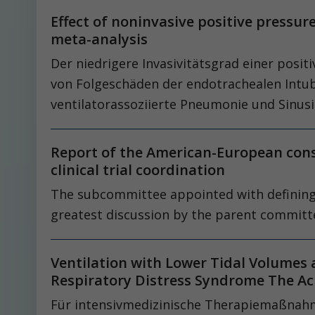
Effect of noninvasive positive pressur
meta-analysis
Der niedrigere Invasivitätsgrad einer pos
von Folgeschäden der endotrachealen Intub
ventilatorassoziierte Pneumonie und Sinusit
Report of the American-European con
clinical trial coordination
The subcommittee appointed with defining
greatest discussion by the parent committ
Ventilation with Lower Tidal Volumes 
Respiratory Distress Syndrome The A
Für intensivmedizinische Therapiemaßnahmen