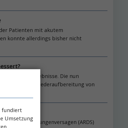
re
 der Patienten mit akutem
en konnte allerdings bisher nicht
essert?
schiedliche Ergebnisse. Die nun
ht anhand einer Wiederaufbereitung von
 fundiert
che Umsetzung
ECMO bei akutem Lungenversagen (ARDS)
zen.