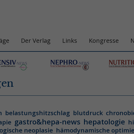
räge
Der Verlag
Links
Kongresse
gen
n
belastungshitzschlag
blutdruck
chronobi
gastro&hepa-news
hepatologie
apie
h
ogische neoplasie
hämodynamische optimi