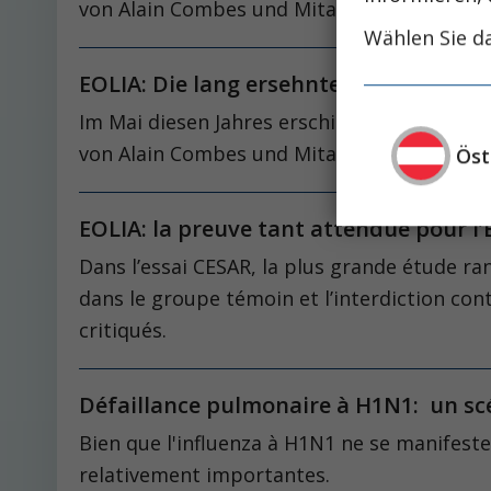
von Alain Combes und Mitarbeitern im New 
Wählen Sie da
EOLIA: Die lang ersehnte Evidenz für
Im Mai diesen Jahres erschien die langjäh
von Alain Combes und Mitarbeitern im New 
Öst
EOLIA: la preuve tant attendue pour 
Dans l’essai CESAR, la plus grande étude ra
dans le groupe témoin et l’interdiction co
critiqués.
Défaillance pulmonaire à H1N1: un sc
Bien que l'influenza à H1N1 ne se manifeste
relativement importantes.