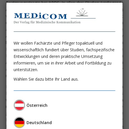
Beatmungsstragie bei ARDS. In allen drei Studien (vorliegende
Arbeit, sowie Amato et al. und Stewart et al. im NEJM, Vol. 338)
wird eine sogenannte "protektive" Beatmungsstrategie mit
einer "konventionellen" verglichen und die Ergebnisse scheinen
auf den ersten Blick widersprüchlich zu sein. Während die
Amato-Studie,die einen Überlebensvorteil der protektiv
beatmeten Gruppe zeigt, bereits als Citation-Klassiker von den
Wir wollen Fachärzte und Pfleger topaktuell und
Befürwortern der permissiven Hyperkapnie durch die
wissenschaftlich fundiert über Studien, fachspezifische
Kongreßwelt getragen wird, werden die anderen beiden
Entwicklungen und deren praktische Umsetzung
Arbeiten von der Fraktion der intensivmedizinischen Defätisten
informieren, um sie in ihrer Arbeit und Fortbildung zu
als Beweis dafür herangezogen, daß wir es eh´ schon immer
unterstützen.
richtig gemacht haben.
Wählen Sie dazu bitte Ihr Land aus.
Bei genauer Betrachtung dieser Arbeiten ergibt sich jedoch ein
Bild, das uns sehr wohl mit sich ergänzenden und keineswegs
widersprüchlichen Informationen versorgt, vor allem wenn
Österreich
man die Arbeiten von Brochard und Steward der Amato-Studie
gegenüberstellt, denn es werden hier mitnichten adäquate
Beatmungsprotokolle verglichen: Die Amato-Patienten der
Deutschland
Kontrollgruppe werden volumskontolliert mit mittleren