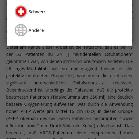
Spitzendrucken von 46 cm H2O und PEEP-Werten von 7 - 9 cm
H2O beatmet. Die Daten sagen uns, daß dies ausreichte, um
Schweiz
innerhalb von 28 Tagen eine fast absurd anmutende
Barotaumarate (= Pneumothorax, Pneumomediastinum,
Andere
Weichteilemphysem) von 42% und eine exzessiv hohe 28-
Tages-Mortalität von 71% zu generieren. Ein erwähnenswertes
Detail am Rande dieser Arbeit ist die Tatsache, daß es bei 16
der 53 Patienten zu 24 (!) "akzidentellen Extubationen"
gekommen war, von denen immerhin drei tödlich endeten. Die
28-Tages-Mortalität, die so überzeugend besser in der
protektiv beatmeten Gruppe ist, wird durch die nicht mehr
signifikant unterschiedliche Spitalsmortalität relativiert.
Beeindruckend ist allerdings die Tatsache, daß die protektiv
beatmeten Patienten (Tidalvolumina um 350 ml) eine deutlich
bessere Oxygenierung aufweisen, was durch die Anwendung
hoher PEEP-Werte (im Mittel 16 cm H2O) in dieser Gruppe
(PEEP oberhalb des bei jedem Patienten bestimmten "lower
inflection point" der Druck-Volumen-Kurve) erklärbar ist. Das
bedeutet, daß ARDS-Patienten einen entsprechend hohen