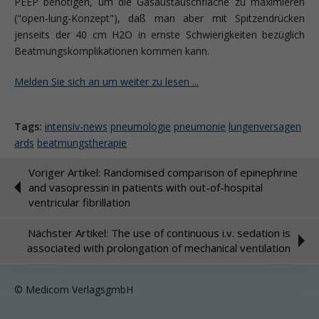
PEEP benötigen, um die Gasaustauschfläche zu maximieren
("open-lung-Konzept"), daß man aber mit Spitzendrücken
jenseits der 40 cm H2O in ernste Schwierigkeiten bezüglich
Beatmungskomplikationen kommen kann.
Melden Sie sich an um weiter zu lesen ...
Tags:
intensiv-news
pneumologie
pneumonie
lungenversagen
ards
beatmungstherapie
Voriger Artikel: Randomised comparison of epinephrine
and vasopressin in patients with out-of-hospital
ventricular fibrillation
Nächster Artikel: The use of continuous i.v. sedation is
associated with prolongation of mechanical ventilation
© Medicom VerlagsgmbH