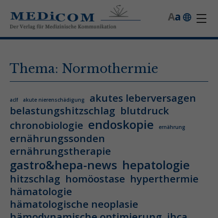
A
a
Thema: Normothermie
akutes leberversagen
aclf
akute nierenschädigung
belastungshitzschlag
blutdruck
endoskopie
chronobiologie
ernährung
ernährungssonden
ernährungstherapie
gastro&hepa-news
hepatologie
hitzschlag
homöostase
hyperthermie
hämatologie
hämatologische neoplasie
hämodynamische optimierung
ihca