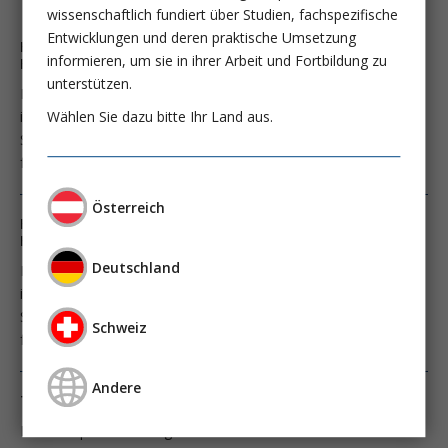
wissenschaftlich fundiert über Studien, fachspezifische
Entwicklungen und deren praktische Umsetzung
Hypothermie oder Normothermie nach innerklinischem
informieren, um sie in ihrer Arbeit und Fortbildung zu
Herzkreislaufstillstand: Ist hier wieder alles anders?
unterstützen.
Etwa 290.000 PatientInnen pro Jahr erleiden einen
Wählen Sie dazu bitte Ihr Land aus.
innerklinischen Herzkreislaufstillstand (HKS) in den Vereinigten
Staaten von Amerika, genauere Daten für Europa liegen nur
für wenige Länder aber nicht flächendeckend vor.
Österreich
Hypothermie oder Normothermie nach innerklinischem
Herzkreislaufstillstand: Ist hier wieder alles anders?
Deutschland
Etwa 290.000 PatientInnen pro Jahr erleiden einen
innerklinischen Herzkreislaufstillstand (HKS) in den Vereinigten
Staaten von Amerika, genauere Daten für Europa liegen nur
Schweiz
für wenige Länder aber nicht flächendeckend vor.
Andere
Therapeutische HYPERthermie bei Sepsis?
Das Temperaturmanagement von Patienten mit schweren