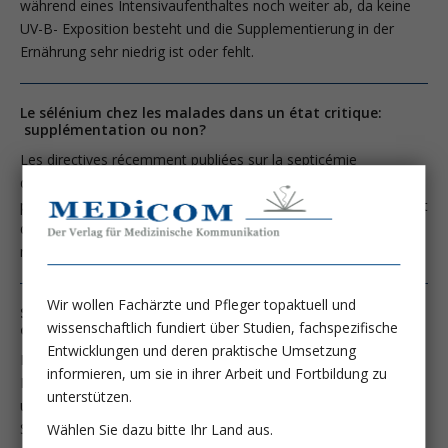
während eines Intensivaufenthaltes noch weiter ab, da keine
UV-B- Exposition besteht und die Supplementierung in der
Ernährung sehr niedrig ist oder fehlt.
Le sélénium chez les malades dans un état critique:
supplémentation ou non?
Les directives récemment publiées sur la septicémie
déconseillent la supplémentation en sélénium bien que l'on ait
pu démontrer que les malades dans un état critique présentent
des taux sanguins réduits de sélénium, et donc aussi une
réduction des protéines vitales contenant du sélénium.
Wir wollen Fachärzte und Pfleger topaktuell und
Selen bei kritisch kranken Patienten Supplementieren
wissenschaftlich fundiert über Studien, fachspezifische
oder nicht?
Entwicklungen und deren praktische Umsetzung
In den kürzlich publizierten neuen Sepsis-Guidelines (Dellinger
informieren, um sie in ihrer Arbeit und Fortbildung zu
RP, Crit Care Med 2013; 41:580) wird aufgrund einer
unterstützen.
ungenügenden Datenlage von einer Supplementierung mit
Selen abgeraten (Evidenzgrad 2C).
Wählen Sie dazu bitte Ihr Land aus.