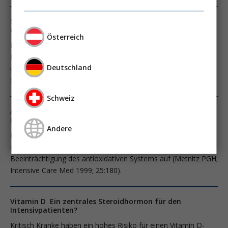
Selen bei kritisch kranken Patienten Supplementieren
oder nicht?
Österreich
In den kürzlich publizierten neuen Sepsis-Guidelines (Dellinger
RP, Crit Care Med 2013; 41:580) wird aufgrund einer
Deutschland
ungenügenden Datenlage von einer Supplementierung mit
Selen abgeraten (Evidenzgrad 2C).
Schweiz
Antioxidantien beim Intensivpatienten Wann in welcher
Dosierung ?
Andere
Die meisten Patienten auf einer Intensivstation weisen eine
durch verschiedenste Mechanismen bedingte hochgradige
Beeinträchtigung des antioxidativen Systems auf (Metnitz PGH;
Intensive Care Med 1999; 25:180).
Vitamin D Ein zentrales Steroidhormon für den
Intensivpatienten?
Kritisch Kranke haben ein hohes Risiko für einen Vitamin D-