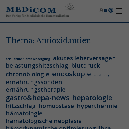
A
a
Thema: Antioxidantien
akutes leberversagen
aclf
akute nierenschädigung
belastungshitzschlag
blutdruck
endoskopie
chronobiologie
ernährung
ernährungssonden
ernährungstherapie
gastro&hepa-news
hepatologie
hitzschlag
homöostase
hyperthermie
hämatologie
hämatologische neoplasie
hämodynamische optimierung
ihca