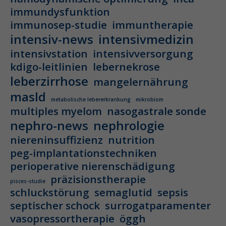
immundysfunktion
immunosep-studie
immuntherapie
intensiv-news
intensivmedizin
intensivstation
intensivversorgung
kdigo-leitlinien
lebernekrose
leberzirrhose
mangelernährung
masld
metabolische lebererkrankung
mikrobiom
multiples myelom
nasogastrale sonde
nephro-news
nephrologie
niereninsuffizienz
nutrition
peg-implantationstechniken
perioperative nierenschädigung
präzisionstherapie
pisces-studie
schluckstörung
semaglutid
sepsis
septischer schock
surrogatparamenter
vasopressortherapie
öggh