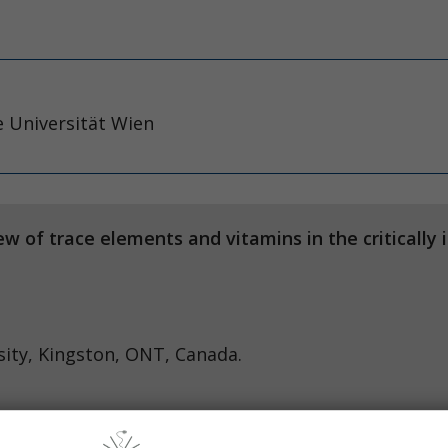
e Universität Wien
w of trace elements and vitamins in the critically il
 Suchner U, et al. Intensive C
ity, Kingston, ONT, Canada.
 with the generation of oxygen free radicals and lo