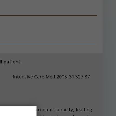
l patient.
are Med 2005; 31:327-37
w endogenous antioxidant capacity, leading