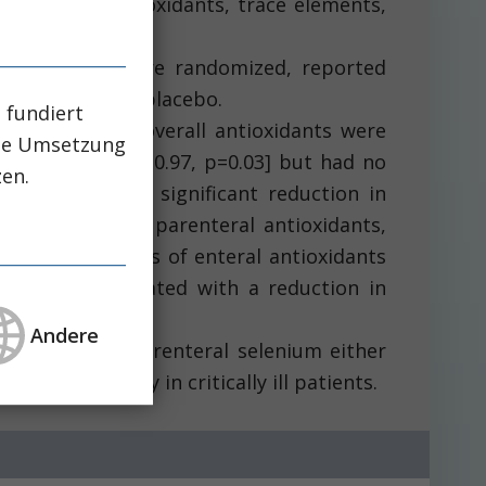
tients with antioxidants, trace elements,
udies, that were randomized, reported
and vitamins to placebo.
 fundiert
re aggregated, overall antioxidants were
che Umsetzung
tervals (CI) 0.44-0.97, p=0.03] but had no
zen.
sociated with a significant reduction in
. Studies, using parenteral antioxidants,
], whereas studies of enteral antioxidants
 may be associated with a reduction in
 mortality.
Andere
ly high-dose parenteral selenium either
n in mortality in critically ill patients.