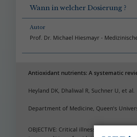
Wann in welcher Dosierung ?
Autor
Prof. Dr. Michael Hiesmayr - Medizinisch
Antioxidant nutrients: A systematic revie
Heyland DK, Dhaliwal R,
Department of Medicine, Queen's Univers
OBJECTIVE: Critical illness is associated