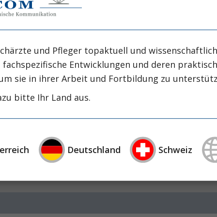
nvestigated, whether supplementing critically ill pa
hic databases from 1980 to 2003 and included st
lly ill patients and compared various trace elements 
chärzte und Pfleger topaktuell und wissenschaftlich
ion criteria. When the results of all the trials we
, fachspezifische Entwicklungen und deren praktis
n mortality [Risk Ratio (RR) 0.65, 95% confidence in
um sie in ihrer Arbeit und Fortbildung zu unterstüt
dies, that utilized a single trace element, were as
zu bitte Ihr Land aus.
0.04], whereas combined antioxidants had no effect
ion in mortality [RR 0.56, 95% CI 0.34-0,92, p=0.02
lone and in combination with other antioxidants)
09], while nonselenium antioxidants had no effect on
erreich
Deutschland
Schweiz
ns, that support antioxidant function, particular
dants, are safe and may be associated with a reductio