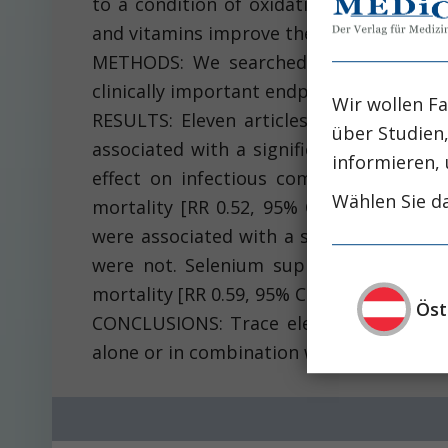
to a condition of oxidative stress. We i
and vitamins improve their survival.
METHODS: We searched four bibliograp
clinically important endpoints in critica
Wir wollen Fa
RESULTS: Eleven articles met the inclus
über Studien
associated with a significant reduction i
informieren, 
effect on infectious complications. Stu
Wählen Sie da
mortality [RR 0.52, 95% CI 0.27-0.98, p=
were associated with a significant reduct
were not. Selenium supplementation (a
mortality [RR 0.59, 95% CI 0.32-1.08, p=0.
Öst
CONCLUSIONS: Trace elements and vitami
alone or in combination with other antioxi