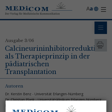
A
a
Ausgabe 3/06
Calcineurininhibitorreduktion
als Therapieprinzip in der
pädiatrischen
Transplantation
Autoren
Dr. Kerstin Benz - Universität Erlangen-Nürnberg
Dr. Christian Plank - Universitätsklinikum Erlangen-Nürnberg
Dr. Jörg Dötsch - Universitätsklinikum Erlangen