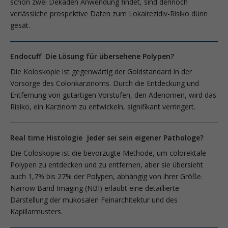
schon zwei Dekaden Anwendung findet, sind dennoch
verlässliche pro­s­pektive Daten zum Lokalrezidiv-Risiko dünn
gesät.
Endocuff Die Lösung für übersehene Polypen?
Die Koloskopie ist gegenwärtig der Goldstandard in der
Vorsorge des Colonkarzinoms. Durch die Entdeckung und
Entfernung von gutartigen Vorstufen, den Adenomen, wird das
Risiko, ein Karzinom zu entwickeln, signifikant verringert.
Real time Histologie Jeder sei sein eigener Pathologe?
Die Coloskopie ist die bevorzugte Methode, um colorektale
Polypen zu entdecken und zu entfernen, aber sie übersieht
auch 1,7% bis 27% der Polypen, abhängig von ihrer Größe.
Narrow Band Imaging (NBI) erlaubt eine detaillierte
Darstellung der mukosalen Feinarchitektur und des
Kapillarmusters.