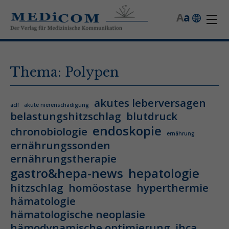
A
a
Thema: Polypen
akutes leberversagen
aclf
akute nierenschädigung
belastungshitzschlag
blutdruck
endoskopie
chronobiologie
ernährung
ernährungssonden
ernährungstherapie
gastro&hepa-news
hepatologie
hitzschlag
homöostase
hyperthermie
hämatologie
hämatologische neoplasie
hämodynamische optimierung
ihca