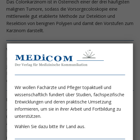
Das Colonkarzinom ist in Österreich einer der drei häufigsten
malignen Tumore, sodass die Vorsorgecoloskopie eine
mittlerweile gut etablierte Methode zur Detektion und
Resektion von benignen Polypen und damit den Vorstufen zum
Karzinom darstellt.
Wie lautet Ihre Diagnose?
Im Rahmen einer Vorsorgekoloskopie wurde bei einer 57-
jährigen Patientin ein flach erhabener, ca. 11 mm messender
Polyp (IIA nach Paris-Klassifikation) an der linken Flexur
detektiert
Wir wollen Fachärzte und Pfleger topaktuell und
wissenschaftlich fundiert über Studien, fachspezifische
Ein endoskopischer Schutzengel aus Wuhan
Entwicklungen und deren praktische Umsetzung
informieren, um sie in ihrer Arbeit und Fortbildung zu
Auf den ersten Blick liest sich der Titel dieser Studie der Wuhan
unterstützen.
(ja, dort!) University wie eine jener zahlreichen Lobeshymnen
auf ein neues Machine Learning/Deep Learning/Artificial
Wählen Sie dazu bitte Ihr Land aus.
Intelligence (AI) System, um noch mehr kleine, meist
irrelevante Polypen zu entdecken.