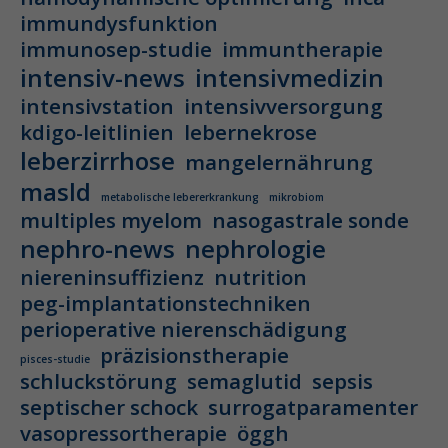
immundysfunktion
immunosep-studie
immuntherapie
intensiv-news
intensivmedizin
intensivstation
intensivversorgung
kdigo-leitlinien
lebernekrose
leberzirrhose
mangelernährung
masld
metabolische lebererkrankung
mikrobiom
multiples myelom
nasogastrale sonde
nephro-news
nephrologie
niereninsuffizienz
nutrition
peg-implantationstechniken
perioperative nierenschädigung
präzisionstherapie
pisces-studie
schluckstörung
semaglutid
sepsis
septischer schock
surrogatparamenter
vasopressortherapie
öggh