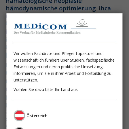
hämatologische neoplasie
hämodynamische optimierung
ihca
immundysfunktion
immunosep-studie
immuntherapie
intensiv-news
intensivmedizin
intensivstation
intensivversorgung
kdigo-leitlinien
lebernekrose
leberzirrhose
Wir wollen Fachärzte und Pfleger topaktuell und
mangelernährung
wissenschaftlich fundiert über Studien, fachspezifische
masld
metabolische lebererkrankung
mikrobiom
Entwicklungen und deren praktische Umsetzung
multiples myelom
nasogastrale sonde
informieren, um sie in ihrer Arbeit und Fortbildung zu
nephro-news
nephrologie
unterstützen.
niereninsuffizienz
nutrition
Wählen Sie dazu bitte Ihr Land aus.
peg-implantationstechniken
perioperative nierenschädigung
präzisionstherapie
pisces-studie
Österreich
schluckstörung
semaglutid
sepsis
septischer schock
surrogatparamenter