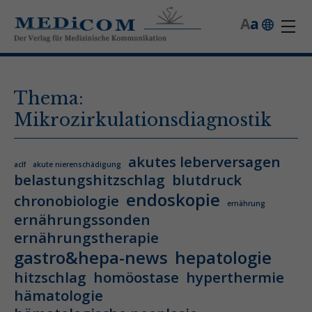
A
a
Thema:
Mikrozirkulationsdiagnostik
akutes leberversagen
aclf
akute nierenschädigung
belastungshitzschlag
blutdruck
endoskopie
chronobiologie
ernährung
ernährungssonden
ernährungstherapie
gastro&hepa-news
hepatologie
hitzschlag
homöostase
hyperthermie
hämatologie