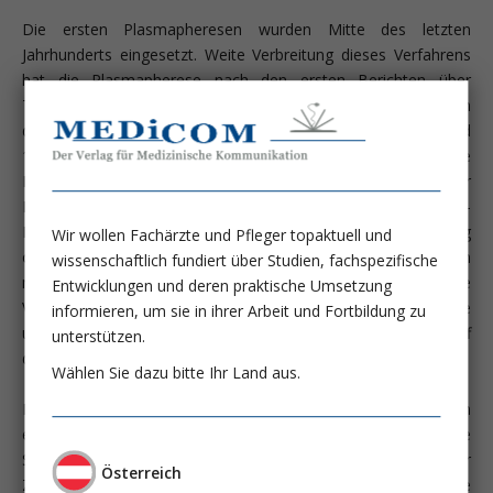
Die ersten Plasmapheresen wurden Mitte des letzten
Jahrhunderts eingesetzt. Weite Verbreitung dieses Verfahrens
hat die Plasmapherese nach den ersten Berichten über
Therapieerfolge bei Patienten mit Goodpas­ture-Syndrom in
den späten Siebzigerjahren erfahren (Johnson JP, Am J Med
1978; 64:354-359). Prinzipiell unterscheidet man die eigentliche
Plasmapherese, d. h., die Entfernung von Plasma aus der
Blutzirkulation mit konsekutiver Substitution von Nicht-
Plasmabestandteilen wie z. B. 5% Human-Albumin-Lösung
Wir wollen Fachärzte und Pfleger topaktuell und
oder Elektrolytlösung, vom Plasmaaustausch. Im
wissenschaftlich fundiert über Studien, fachspezifische
medizinischen Sprachgebrauch erfolgt oftmals eine
Entwicklungen und deren praktische Umsetzung
Vermischung der Begriffe Plasma-Separation, Plasmapherese
informieren, um sie in ihrer Arbeit und Fortbildung zu
und Plasmaaustausch, daher wird im Folgenden nur der Begriff
unterstützen.
des therapeutischen Plasmaaustausches (TPA) verwendet.
Wählen Sie dazu bitte Ihr Land aus.
Beim therapeutischen Plasmaaustausch werden in einem
extrakorporalen Blutreinigungsverfahren großmolekulare
Substanzen aus dem Plasma durch Plasmaseparation oder
Österreich
Zentrifugation entfernt. Es werden extrakorporal entfernte