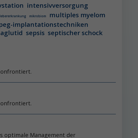
vstation
intensivversorgung
multiples myelom
 lebererkrankung
mikrobiom
peg-implantationstechniken
aglutid
sepsis
septischer schock
onfrontiert.
onfrontiert.
 das optimale Management der