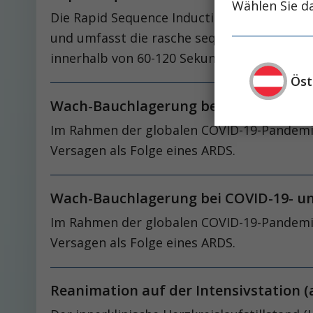
Wählen Sie da
Die Rapid Sequence Induction und Notfalli
und umfasst die rasche sequentielle Injekt
innerhalb von 60-120 Sekunden endotrachea
Öst
Wach-Bauchlagerung bei COVID-19- 
Im Rahmen der globalen COVID-19-Pandemie
Versagen als Folge eines ARDS.
Wach-Bauchlagerung bei COVID-19- 
Im Rahmen der globalen COVID-19-Pandemie
Versagen als Folge eines ARDS.
Reanimation auf der Intensivstation (a