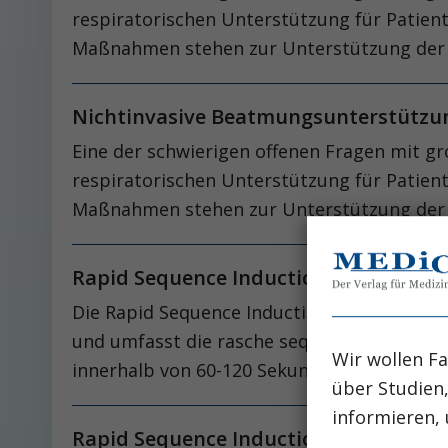
respiratorischen Unterstützung für Patie
Maßnahmen stehen zur Unterstützung der
Nichtinvasive Beatmungsunterstützu
Eine der schwierigen offenen Fragen mit g
respiratorischen Unterstützung für Patie
Maßnahmen stehen zur Unterstützung der
Rapid Sequence Induction und Notfalli
Die Rapid Sequence Induction und Notfalli
und umfasst die rasche sequentielle Injekt
Wir wollen Fa
innerhalb von 60-120 Sekunden endotrachea
über Studien
informieren, 
Rapid Sequence Induction und Notfalli