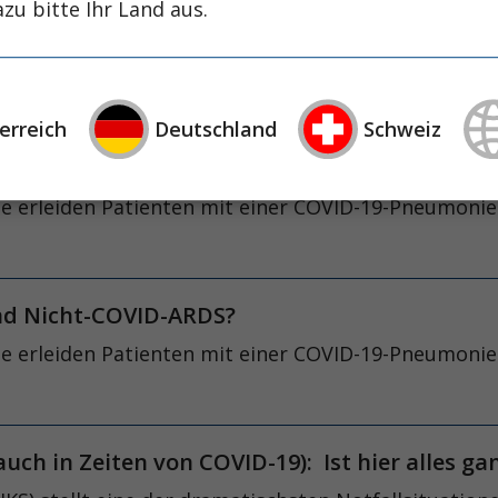
zu bitte Ihr Land aus.
ntubation (RSI/NITB) beschreibt den Intubationsvor
ion eines Anal­getikums, Hypnotikums und Muskelrel
l zu platzieren.
erreich
Deutschland
Schweiz
und Nicht-COVID-ARDS?
 erleiden Patienten mit einer COVID-19-Pneumonie
und Nicht-COVID-ARDS?
 erleiden Patienten mit einer COVID-19-Pneumonie
uch in Zeiten von COVID-19): Ist hier alles ga