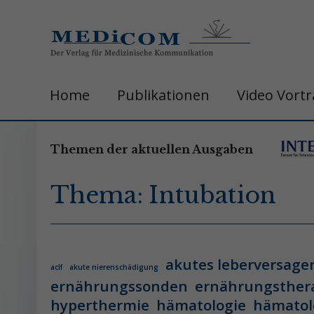
Home
Publikationen
Video Vort
Themen der aktuellen Ausgaben
Thema: Intubation
akutes leberversage
aclf
akute nierenschädigung
ernährungssonden
ernährungsther
hyperthermie
hämatologie
hämatol