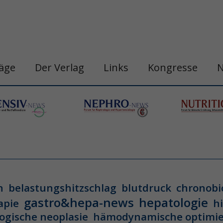
räge
Der Verlag
Links
Kongresse
n
belastungshitzschlag
blutdruck
chronobi
gastro&hepa-news
hepatologie
apie
h
ogische neoplasie
hämodynamische optimi