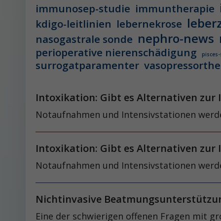
immunosep-studie
immuntherapie
leber
kdigo-leitlinien
lebernekrose
nephro-news
nasogastrale sonde
perioperative nierenschädigung
pisces-
surrogatparamenter
vasopressorthe
Intoxikation: Gibt es Alternativen zu
Notaufnahmen und Intensivstationen werden
Intoxikation: Gibt es Alternativen zu
Notaufnahmen und Intensivstationen werden
Nichtinvasive Beatmungsunterstützu
Eine der schwierigen offenen Fragen mit g