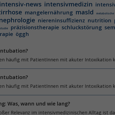
intensiv-news
intensivmedizin
intensi
zirrhose
masld
mangelernährung
metabolische
nephrologie
niereninsuffizienz
nutrition
präzisionstherapie
schluckstörung
sem
studie
rapie
öggh
r Intubation?
 häufig mit PatientInnen mit akuter Intoxikation k
r Intubation?
 häufig mit PatientInnen mit akuter Intoxikation k
ng: Was, wann und wie lang?
roßer Relevanz im intensivmedizinischen Alltag ist