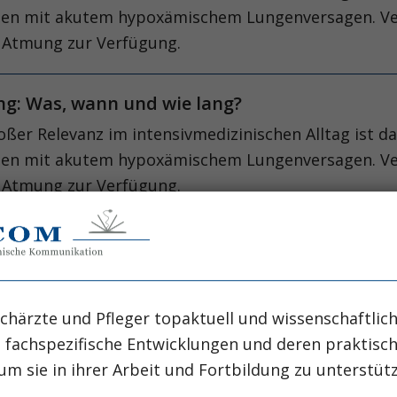
nten mit akutem hypoxämischem Lungenversagen. Ver
 Atmung zur Verfügung.
ng: Was, wann und wie lang?
roßer Relevanz im intensivmedizinischen Alltag ist
nten mit akutem hypoxämischem Lungenversagen. Ver
 Atmung zur Verfügung.
ntubation: Eine häufige Intervention mit vie
ntubation (RSI/NITB) beschreibt den Intubationsvor
ion eines Anal­getikums, Hypnotikums und Muskelrel
chärzte und Pfleger topaktuell und wissenschaftlich
l zu platzieren.
, fachspezifische Entwicklungen und deren praktis
um sie in ihrer Arbeit und Fortbildung zu unterstüt
ntubation: Eine häufige Intervention mit vie