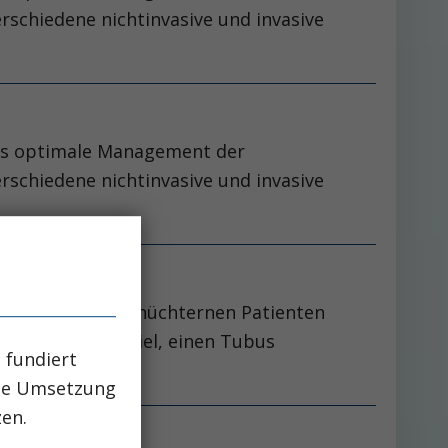
schiedene nichtinvasive und invasive
 das optimale Management der
schiedene nichtinvasive und invasive
len Fallgruben!
gang beim nicht-nüchternen Patienten
axans mit dem Ziel, einen Tubus
 fundiert
che Umsetzung
zen.
len Fallgruben!