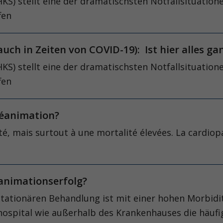
(HKS) stellt eine der dramatischsten Notfallsituatio
fen
uch in Zeiten von COVID-19): Ist hier alles ga
(HKS) stellt eine der dramatischsten Notfallsituatio
fen
a réanimation?
té, mais surtout à une mortalité élevées. La cardiop
eanimationserfolg?
stationären Behandlung ist mit einer hohen Morbiditä
hospital wie außerhalb des Krankenhauses die häufi