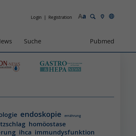
A
a
Login
Registration
News
Suche
Pubmed
endoskopie
ologie
ernährung
itzschlag
homöostase
erung
ihca
immundysfunktion