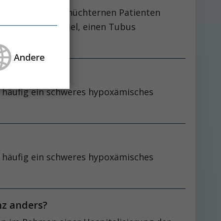
gang beim nicht-nüchternen Patienten
axans mit dem Ziel, einen Tubus
Andere
 häufig ein schweres hypoxämisches
 häufig ein schweres hypoxämisches
nz anders?