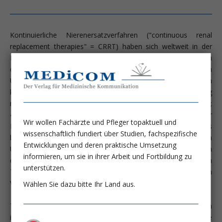
Kontinuierliche Nierenersatzverfahren ("continuous renal
replacement therapies" = CRRT) haben sich weltweit in der
Behandlung von Intensivpatienten mit akutem Nierenversagen
durchgesetzt und dies trotz der Tatsache, dass ein
Überlebensvorteil der kontinuierlich gegenüber den
konventionell intermittierend behandelten Patienten bislang
nicht nachgewiesen werden konnte (Am J Kidney Dis 2002;
40:875-885; Intensive Care Med 2002; 28:29-37). Viele sind der
Wir wollen Fachärzte und Pfleger topaktuell und
Meinung, dass dieser Nachweis kaum zu führen sein wird. Dies
wissenschaftlich fundiert über Studien, fachspezifische
bedeutet, dass offensichtlich der Kliniker im praktischem
Entwicklungen und deren praktische Umsetzung
Umgang mit diesen Verfahren so viele Vorteile sieht, die ihn
informieren, um sie in ihrer Arbeit und Fortbildung zu
dazu veranlassen, die zweifelsohne aufwendigeren
unterstützen.
Therapieverfahren in der täglichen Routine konventionellen
Verfahren vorzuziehen.
Wählen Sie dazu bitte Ihr Land aus.
Tatsächlich bestehen zwischen CRRT und der konventionellen
intermittierenden Hämodialyse (IHD) wesentliche