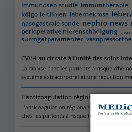
immunosep-studie
immuntherapie
leber
kdigo-leitlinien
lebernekrose
nephro-news
nasogastrale sonde
perioperative nierenschädigung
pisces-
surrogatparamenter
vasopressorthe
CVVH au citrate à l’unité des soins in
La dialyse chez les patients à risque d’hém
système extracorporel et une réduction ma
L’anticoagulation régionale au citrate
L’anticoagulation régionale a été décrite p
chez les patients à risque hémorragique ac