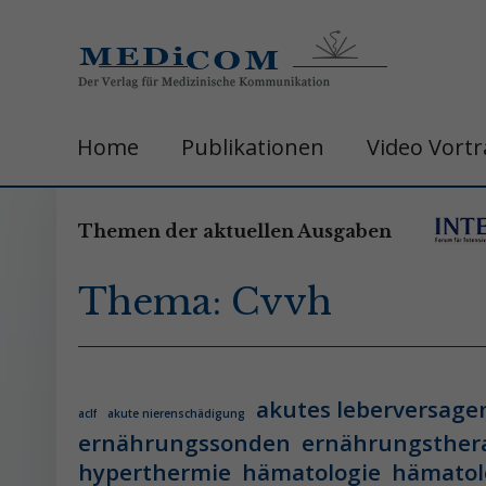
Home
Publikationen
Video Vort
Themen der aktuellen Ausgaben
Thema: Cvvh
akutes leberversage
aclf
akute nierenschädigung
ernährungssonden
ernährungsther
hyperthermie
hämatologie
hämatol