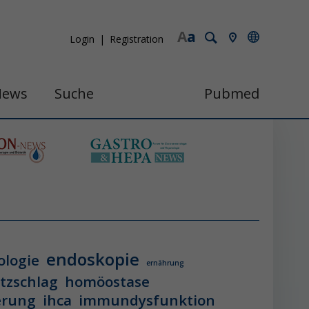
A
a
Login
Registration
News
Suche
Pubmed
endoskopie
ologie
ernährung
itzschlag
homöostase
erung
ihca
immundysfunktion