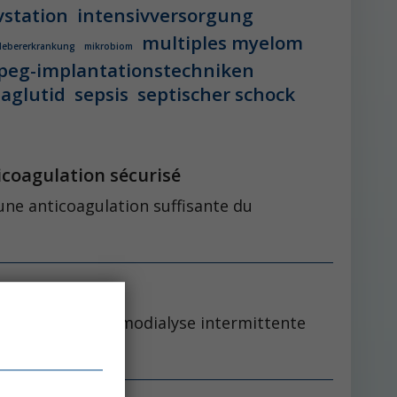
vstation
intensivversorgung
multiples myelom
 lebererkrankung
mikrobiom
peg-implantationstechniken
aglutid
sepsis
septischer schock
ticoagulation sécurisé
une anticoagulation suffisante du
ernatif pour l’hémodialyse intermittente