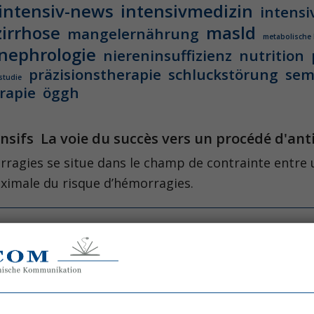
intensiv-news
intensivmedizin
intensi
zirrhose
masld
mangelernährung
metabolische
nephrologie
niereninsuffizienz
nutrition
präzisionstherapie
schluckstörung
sem
studie
rapie
öggh
tensifs La voie du succès vers un procédé d'an
orragies se situe dans le champ de contrainte entre 
ximale du risque d’hémorragies.
 améliore-t-elle la survie lors d’une HFVVC?
our la première fois en 1983 en tant que procédé alt
cru.