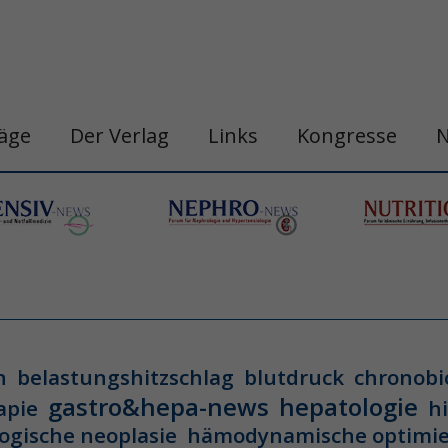
räge
Der Verlag
Links
Kongresse
n
belastungshitzschlag
blutdruck
chronobi
gastro&hepa-news
hepatologie
apie
h
ogische neoplasie
hämodynamische optimi