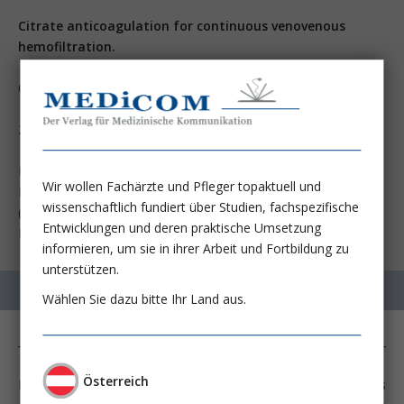
Citrate anticoagulation for continuous venovenous
hemofiltration.
Oudemans-van Straaten HM, Bosman RJ, Koopmans M, et al.
Crit Care Med
2009; 37:545
From the Department of Intensive Care Medicine (HMO-vS,
Wir wollen Fachärzte und Pfleger topaktuell und
RJB, MK, PHJvdV, JPJW, JIvdS, DFZ); and Teaching Hospital
wissenschaftlich fundiert über Studien, fachspezifische
(LMD), Onze Lieve Vrouwe Gasthuis, Amsterdam, The
Entwicklungen und deren praktische Umsetzung
Netherlands.
informieren, um sie in ihrer Arbeit und Fortbildung zu
unterstützen.
Wählen Sie dazu bitte Ihr Land aus.
Österreich
L’anticoagulation régionale a été décrite pour la première fois