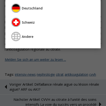
en 1983 en tant que procédé alternatif pour l’hémodialyse
intermittente chez les patients à risque hémorragique accru.
Deutschland
L’utilisation des procédés continus se distingue par le fait que
l’apport continu de citrate a un impact nettement supérieur sur
Schweiz
l’équilibre acido-basique et est influencé en plus large mesure
par la fonction hépatique. Étant donné que les procédés
Andere
continus présentent des caractéristiques physico-chimiques
différentes, il n’existe pas encore de procédé standardisé pour
l’anticoagulation régionale au citrate.
Melden Sie sich an um weiter zu lesen ...
Tags:
intensiv-news
nephrologie
citrat
antikoagulation
cvvh
Voriger Artikel: Défaillance rénale aiguë ou lésion rénale
aiguë? ARF ou AKI?
Nächster Artikel: CVVH au citrate à l’unité des soins
intensifs La voie du succès vers un procédé