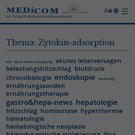
A
a
Thema: Zytokin-adsorption
akutes leberversagen
aclf
akute nierenschädigung
belastungshitzschlag
blutdruck
endoskopie
chronobiologie
ernährung
ernährungssonden
ernährungstherapie
gastro&hepa-news
hepatologie
hitzschlag
homöostase
hyperthermie
hämatologie
hämatologische neoplasie
hämodynamische optimierung
ihca