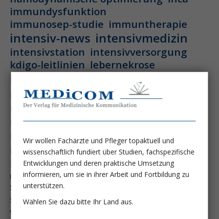
immundysfunktion
immunosep-studie
immuntherapie
intensiv-news
intensivmedizin
intensivstation
intensivversorgung
kdigo-leitlinien
lebernekrose
leberzirrhose
mangelernährung
masld
metabolische lebererkrankung
mikrobiom
multiples myelom
nasogastrale sonde
nephro-news
nephrologie
niereninsuffizienz
nutrition
Wir wollen Fachärzte und Pfleger topaktuell und
peg-implantationstechniken
wissenschaftlich fundiert über Studien, fachspezifische
perioperative nierenschädigung
Entwicklungen und deren praktische Umsetzung
präzisionstherapie
informieren, um sie in ihrer Arbeit und Fortbildung zu
pisces-studie
schluckstörung
semaglutid
sepsis
unterstützen.
septischer schock
surrogatparamenter
Wählen Sie dazu bitte Ihr Land aus.
vasopressortherapie
öggh