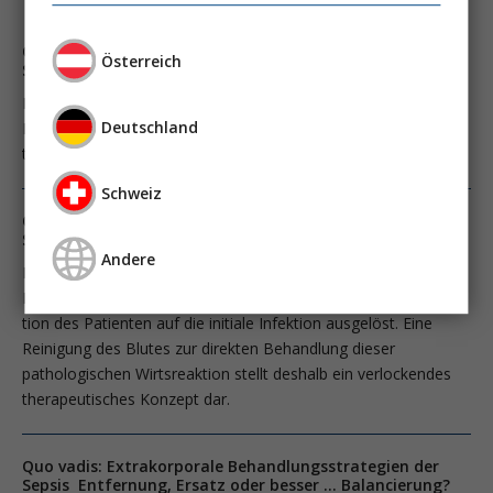
Quo vadis: Extrakorporale Behandlungsstrategien der
Österreich
Sepsis Entfernung, Ersatz oder besser … Balancierung?
Der septische Schock sowie das hiermit verbundene
Deutschland
Multiorganversagen werden durch eine überschiessende Reak­
tion des Patienten auf die initiale Infektion ausgelöst.
Schweiz
Quo vadis: Extrakorporale Behandlungsstrategien der
Sepsis Entfernung, Ersatz oder besser … Balancierung?
Andere
Der septische Schock sowie das hiermit verbundene
Multiorganversagen werden durch eine überschiessende Reak­
tion des Patienten auf die initiale Infektion ausgelöst. Eine
Reinigung des Blutes zur direkten Behandlung dieser
pathologischen Wirtsreaktion stellt deshalb ein verlockendes
therapeutisches Konzept dar.
Quo vadis: Extrakorporale Behandlungsstrategien der
Sepsis Entfernung, Ersatz oder besser … Balancierung?