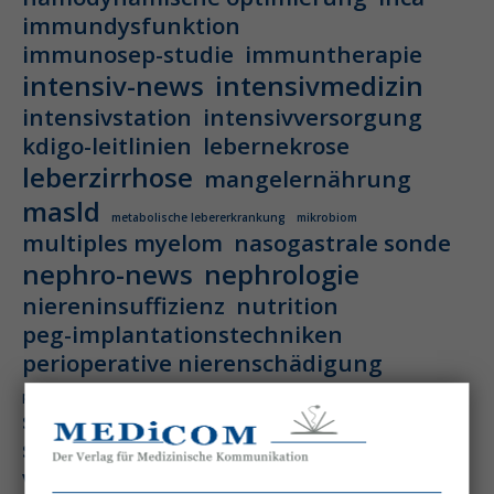
immundysfunktion
immunosep-studie
immuntherapie
intensiv-news
intensivmedizin
intensivstation
intensivversorgung
kdigo-leitlinien
lebernekrose
leberzirrhose
mangelernährung
masld
metabolische lebererkrankung
mikrobiom
multiples myelom
nasogastrale sonde
nephro-news
nephrologie
niereninsuffizienz
nutrition
peg-implantationstechniken
perioperative nierenschädigung
präzisionstherapie
pisces-studie
schluckstörung
semaglutid
sepsis
septischer schock
surrogatparamenter
vasopressortherapie
öggh