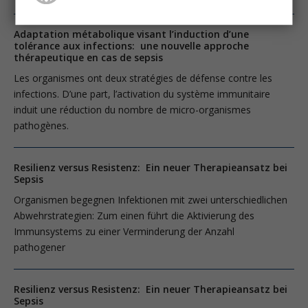
Adaptation métabolique visant l’induction d’une
tolérance aux infections: une nouvelle approche
thérapeutique en cas de sepsis
Les organismes ont deux stratégies de défense contre les
infections. D’une part, l’activation du système immunitaire
induit une réduction du nombre de micro-organismes
pathogènes.
Resilienz versus Resistenz: Ein neuer Therapieansatz bei
Sepsis
Organismen begegnen Infektionen mit zwei unterschiedlichen
Abwehrstrategien: Zum einen führt die Aktivierung des
Immunsystems zu einer Verminderung der Anzahl
pathogener
Resilienz versus Resistenz: Ein neuer Therapieansatz bei
Sepsis