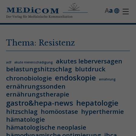
A
a
Thema: Resistenz
akutes leberversagen
aclf
akute nierenschädigung
belastungshitzschlag
blutdruck
endoskopie
chronobiologie
ernährung
ernährungssonden
ernährungstherapie
gastro&hepa-news
hepatologie
hitzschlag
homöostase
hyperthermie
hämatologie
hämatologische neoplasie
hämodynamische optimierung
ihca