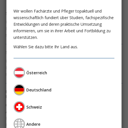
Wir wollen Fachärzte und Pfleger topaktuell und
Sepsis: Resistenz versus Resilienz
wissenschaftlich fundiert über Studien, fachspezifische
Die Entzündungsantwort und damit die immunvermittelte
Entwicklungen und deren praktische Umsetzung
Resistenz, die der Eliminierung der kausalen Infektion dient,
informieren, um sie in ihrer Arbeit und Fortbildung zu
stand lange im Fokus der Sepsisforschung.
unterstützen.
Wählen Sie dazu bitte Ihr Land aus.
Sepsis: Resistenz versus Resilienz
Die Entzündungsantwort und damit die immunvermittelte
Resistenz, die der Eliminierung der kausalen Infektion dient,
Österreich
stand lange im Fokus der Sepsisforschung.
Deutschland
Metabolische Adaptation zur Induktion einer
Infektionstoleranz: Ein neuer Therapieansatz bei Sepsis
Organismen begegnen Infektionen mit zwei unterschiedlichen
Schweiz
Abwehrstrategien: Zum einen führt die Aktivierung des
Immunsystems zu einer Verminderung der Anzahl pathogener
Andere
Mikro­organismen.