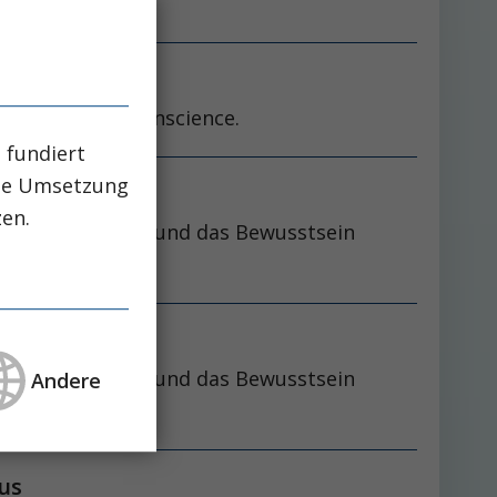
 victime perd conscience.
 fundiert
che Umsetzung
zen.
off zum Erliegen und das Bewusstsein
off zum Erliegen und das Bewusstsein
Andere
us