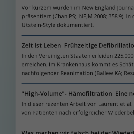
Vor kurzem wurden im New England Journal 
präsentiert (Chan PS;. NEJM 2008; 358:9). I
Utstein-Style dokumentiert.
Zeit ist Leben Frühzeitige Defibrilla
In den Vereinigten Staaten erleiden 225.00
erreichen. Im Krankenhaus kommt es Schätzu
nachfolgender Reanimation (Ballew KA; Resus
"High-Volume"- Hämofiltration Eine n
In dieser rezenten Arbeit von Laurent et al
von Patienten nach erfolgreicher Wiederbel
Was machen wir falsch bei der Wiede