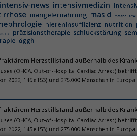
intensiv-news
intensivmedizin
intensi
zirrhose
masld
mangelernährung
metabolische
nephrologie
niereninsuffizienz
nutrition
präzisionstherapie
schluckstörung
sem
studie
rapie
öggh
efraktärem Herzstillstand außerhalb des Kra
uses (OHCA, Out-of-Hospital Cardiac Arrest) betriff
on 2022; 145:e153) und 275.000 Menschen in Europa (
efraktärem Herzstillstand außerhalb des Kra
uses (OHCA, Out-of-Hospital Cardiac Arrest) betriff
on 2022; 145:e153) und 275.000 Menschen in Europa (