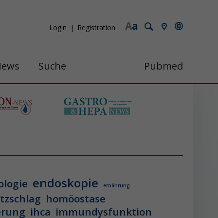
A
a
Login
Registration
News
Suche
Pubmed
endoskopie
ologie
ernährung
itzschlag
homöostase
erung
ihca
immundysfunktion