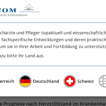
diaque?
e sang et d'oxygène au cerveau est interrompu et la
chärzte und Pfleger topaktuell und wissenschaftlich
, fachspezifische Entwicklungen und deren praktis
um sie in ihrer Arbeit und Fortbildung zu unterstüt
t die Versorgung des Gehirns mit Blut und Sauerst
zu bitte Ihr Land aus.
t die Versorgung des Gehirns mit Blut und Sauerst
erreich
Deutschland
Schweiz
 Prognose nach Herzstillstand im Krankenha