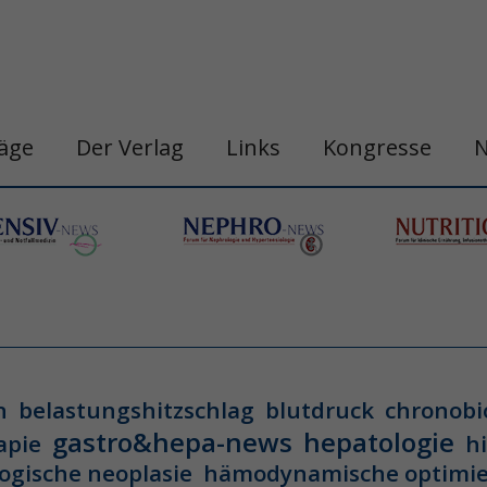
räge
Der Verlag
Links
Kongresse
d
n
belastungshitzschlag
blutdruck
chronobi
gastro&hepa-news
hepatologie
apie
h
ogische neoplasie
hämodynamische optimi