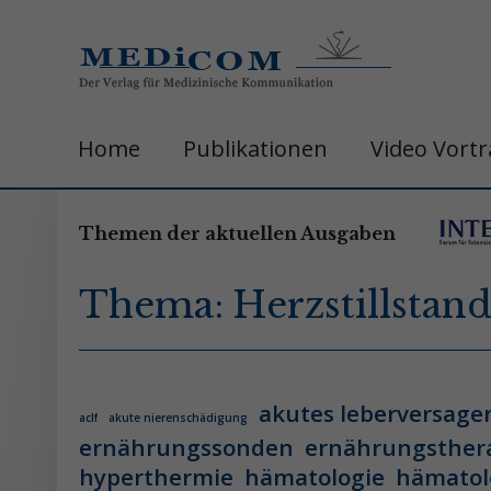
Home
Publikationen
Video Vort
Themen der aktuellen Ausgaben
Thema: Herzstillstan
akutes leberversage
aclf
akute nierenschädigung
ernährungssonden
ernährungsther
hyperthermie
hämatologie
hämatol