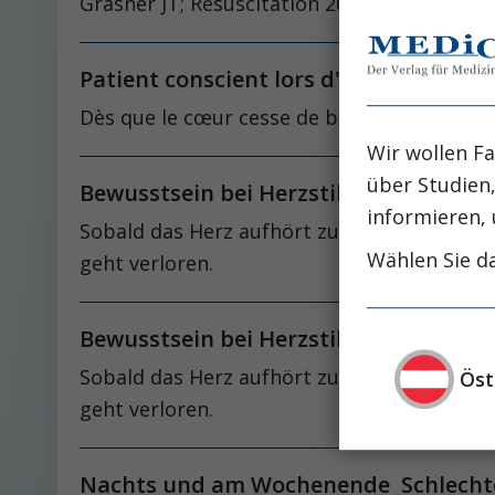
Gräsner JT; Resuscitation 2016; 105:188).
Patient conscient lors d'un arrêt car
Dès que le cœur cesse de battre, l'apport d
Wir wollen Fa
über Studien
Bewusstsein bei Herzstillstand?
informieren, 
Sobald das Herz aufhört zu schlagen, komm
Wählen Sie da
geht verloren.
Bewusstsein bei Herzstillstand?
Sobald das Herz aufhört zu schlagen, komm
Öst
geht verloren.
Nachts und am Wochenende Schlechte