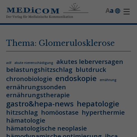
A
a
Thema: Glomerulosklerose
akutes leberversagen
aclf
akute nierenschädigung
belastungshitzschlag
blutdruck
endoskopie
chronobiologie
ernährung
ernährungssonden
ernährungstherapie
gastro&hepa-news
hepatologie
hitzschlag
homöostase
hyperthermie
hämatologie
hämatologische neoplasie
hämodynamische optimierung
ihca