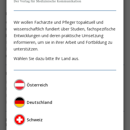
Parietale Epithelzellen und Progression der CKD
Wir wollen Fachärzte und Pfleger topaktuell und
Glomeruläre parietale Epithelzellen (PECs) stellen eine
wissenschaftlich fundiert über Studien, fachspezifische
unscheinbare Zellpopulation im gesunden Glomerulus dar. Sie
Entwicklungen und deren praktische Umsetzung
kleiden den Bowman’schen Kapselraum meist als sehr flache
informieren, um sie in ihrer Arbeit und Fortbildung zu
Epithelzellen vollständig aus und erscheinen im Vergleich zu z.
unterstützen.
B. proximalen Tubuluszellen in der Niere als nicht besonders
metabolisch aktiv.
Wählen Sie dazu bitte Ihr Land aus.
Progression bei FSGS: Wie kann ich das beeinflussen?
Die fokal segmentale Glomeruloskle­rose (FSGS) ist eine der
Österreich
Hauptursachen eines nephrotischen Syndroms im
Erwachsenenalter und der häufigste Grund für ein terminales
Nierenversagen durch eine glomeruläre
Deutschland
Schweiz
Regression der Glomerulosklerose: Hoffnung oder
Realität?