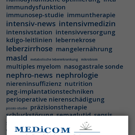
immundysfunktion
immunosep-studie
immuntherapie
intensiv-news
intensivmedizin
intensivstation
intensivversorgung
kdigo-leitlinien
lebernekrose
leberzirrhose
mangelernährung
masld
metabolische lebererkrankung
mikrobiom
multiples myelom
nasogastrale sonde
nephro-news
nephrologie
niereninsuffizienz
nutrition
peg-implantationstechniken
perioperative nierenschädigung
präzisionstherapie
pisces-studie
schluckstörung
semaglutid
sepsis
septischer schock
surrogatparamenter
vasopressortherapie
öggh