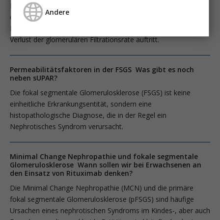
Eine Reihe von Studien aus der Vergangenheit hat
Andere
dokumentiert, dass bei der großen Mehrheit progredienter
Nierenerkrankungen ein scheinbar unaufhaltbarer, linearer
Verlust der glomerulären Filtrationsrate auftritt.
Permeabilitätsfaktoren in der FSGS Was gibt es noch
neben sUPAR?
Die fokal segmentale Glomerulosklerose (FSGS) ist keine
einheitliche Erkrankungsentität, sondern eine
histopathologische Diagnose, die in der Regel ein
Nephrotisches Syndrom verursacht.
Minimal Change Nephropathie und fokale segmentale
Glomerulosklerose Wann sollen wir bei Erwachsenen an
den Einsatz von Rituximab denken?
Die Minimal Change Nephropathie (MCN) und die primäre
fokal segmentale Glomerulosklerose (pFSGS) sind häufige
Ursachen eines nephrotischen Syndroms im Kindes-, aber auch